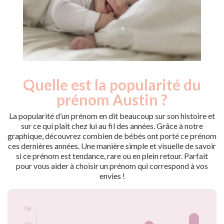
Quelle est la popularité du
Nouveaux-
Année
nés
prénom Austin ?
2009
5
2014
7
La popularité d’un prénom en dit beaucoup sur son histoire et
2015
5
sur ce qui plaît chez lui au fil des années. Grâce à notre
graphique, découvrez combien de bébés ont porté ce prénom
2016
6
ces dernières années. Une manière simple et visuelle de savoir
2018
12
si ce prénom est tendance, rare ou en plein retour. Parfait
2019
5
pour vous aider à choisir un prénom qui correspond à vos
2020
7
envies !
2021
13
2022
9
2023
8
2024
15