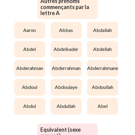
Autres prénoms
commençants par la
lettre A
aaron
abbas
abdallah
abdel
abdelkader
abdellah
abderahman
abderrahman
abderrahmane
abdoul
abdoulaye
abdoullah
abdul
abdullah
abel
Equivalent (sexe