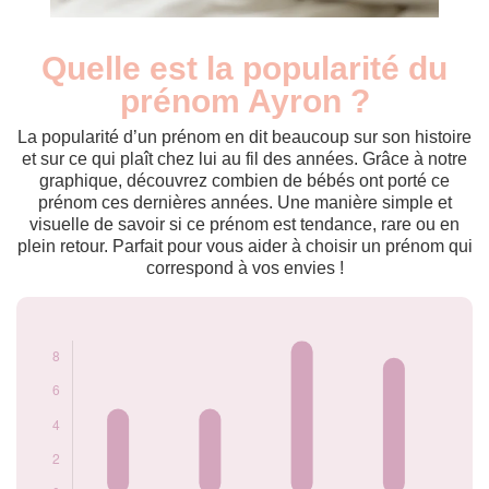
Quelle est la popularité du
Nouveaux-
Année
nés
prénom Ayron ?
2011
5
2013
5
La popularité d’un prénom en dit beaucoup sur son histoire
2018
9
et sur ce qui plaît chez lui au fil des années. Grâce à notre
graphique, découvrez combien de bébés ont porté ce
2024
8
prénom ces dernières années. Une manière simple et
Popularité du
visuelle de savoir si ce prénom est tendance, rare ou en
prénom Ayron par
plein retour. Parfait pour vous aider à choisir un prénom qui
année
correspond à vos envies !