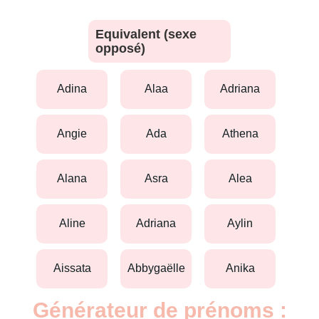
Equivalent (sexe
opposé)
adina
alaa
adriana
angie
ada
athena
alana
asra
alea
aline
adriana
aylin
aissata
abbygaëlle
anika
Générateur de prénoms :