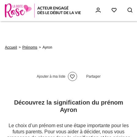
Aller
au
contenu
principal
Fil
Accueil
Prénoms
Ayron
d'Ariane
Ajouter à ma liste
Partager
Découvrez la signification du prénom
Ayron
Le choix d’un prénom est une étape importante pour les
futurs parents. Pour vous aider à décider, nous vous