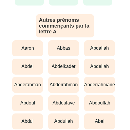
Autres prénoms
commençants par la
lettre A
aaron
abbas
abdallah
abdel
abdelkader
abdellah
abderahman
abderrahman
abderrahmane
abdoul
abdoulaye
abdoullah
abdul
abdullah
abel