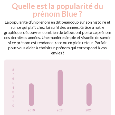
Quelle est la popularité du
Nouveaux-
Année
nés
prénom Blue ?
2019
5
2021
8
La popularité d’un prénom en dit beaucoup sur son histoire et
2024
5
sur ce qui plaît chez lui au fil des années. Grâce à notre
graphique, découvrez combien de bébés ont porté ce prénom
Popularité du
ces dernières années. Une manière simple et visuelle de savoir
prénom Blue par
si ce prénom est tendance, rare ou en plein retour. Parfait
année
pour vous aider à choisir un prénom qui correspond à vos
envies !