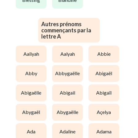
Autres prénoms
commençants par la
lettre A
aaliyah
aalyah
abbie
abby
abbygaëlle
abigaël
abigaëlle
abigail
abigaïl
abygaël
abygaëlle
açelya
ada
adaline
adama