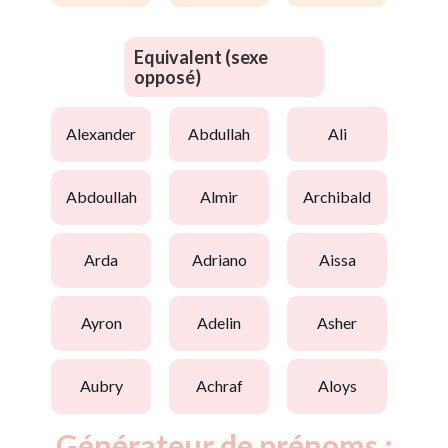
Equivalent (sexe
opposé)
alexander
abdullah
ali
abdoullah
almir
archibald
arda
adriano
aissa
ayron
adelin
asher
aubry
achraf
aloys
Générateur de prénoms :