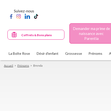
Aller
au
Suivez-nous
contenu
principal
Demander ma prime de
naissance avec
Coffrets & Bons plans
Parentia
La Boîte Rose
Désir d'enfant
Grossesse
Prénoms
Fil
Accueil
Prénoms
Brenda
d'Ariane