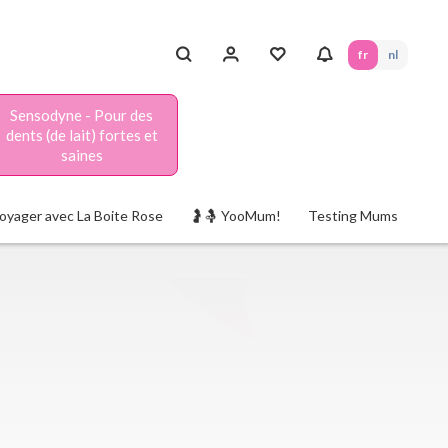
fr
nl
Sensodyne - Pour des
dents (de lait) fortes et
saines
oyager avec La Boite Rose
🤰🤱 YooMum!
Testing Mums