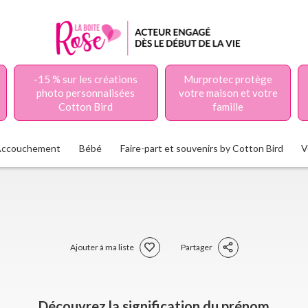
-15 % sur les créations
Murprotec protège
photo personnalisées
votre maison et votre
Cotton Bird
famille
Accouchement
Bébé
Faire-part et souvenirs by Cotton Bird
V
Ajouter à ma liste
Partager
Découvrez la signification du prénom