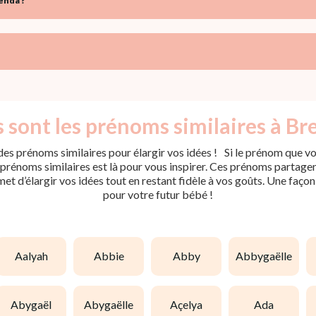
enda ?
 sont les prénoms similaires à Br
es prénoms similaires pour élargir vos idées ! Si le prénom que vou
rénoms similaires est là pour vous inspirer. Ces prénoms partagent 
met d’élargir vos idées tout en restant fidèle à vos goûts. Une faço
pour votre futur bébé !
aalyah
abbie
abby
abbygaëlle
abygaël
abygaëlle
açelya
ada