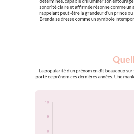
déterminée, capable d'illuminer son entourage p
sonorité claire et affirmée résonne comme un ap
rappelant peut-être la grandeur d'un prince ou l
Brenda se dresse comme un symbole intemporel
Nouveaux-
Quell
Année
nés
2009
6
La popularité d’un prénom en dit beaucoup sur s
2010
10
porté ce prénom ces dernières années. Une manière
Popularité du
prénom Brenda par
année