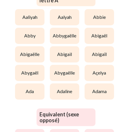
lettre A
aaliyah
aalyah
abbie
abby
abbygaëlle
abigaël
abigaëlle
abigail
abigaïl
abygaël
abygaëlle
açelya
ada
adaline
adama
Equivalent (sexe
opposé)