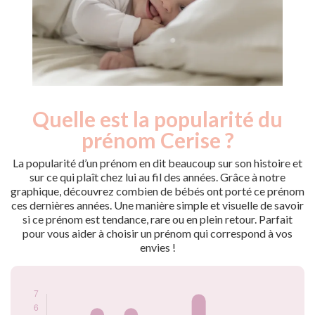
Quelle est la popularité du
Nouveaux-
Année
nés
prénom Cerise ?
2009
5
2010
6
La popularité d’un prénom en dit beaucoup sur son histoire et
2012
6
sur ce qui plaît chez lui au fil des années. Grâce à notre
graphique, découvrez combien de bébés ont porté ce prénom
2013
5
ces dernières années. Une manière simple et visuelle de savoir
2014
7
si ce prénom est tendance, rare ou en plein retour. Parfait
2019
5
pour vous aider à choisir un prénom qui correspond à vos
2020
5
envies !
Popularité du
prénom Cerise par
année