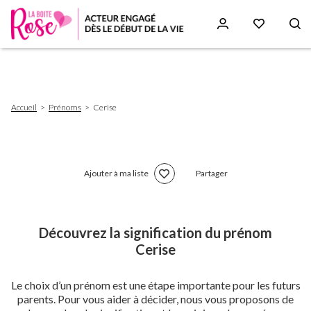
Aller
au
contenu
principal
Fil
Accueil
Prénoms
Cerise
d'Ariane
Ajouter à ma liste
Partager
Découvrez la signification du prénom
Cerise
Le choix d’un prénom est une étape importante pour les futurs
parents. Pour vous aider à décider, nous vous proposons de