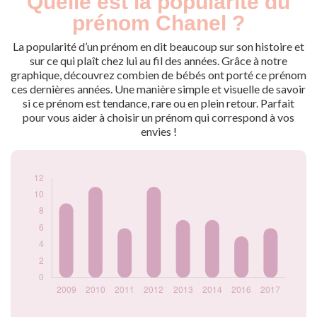
Quelle est la popularité du
Année
nés
prénom Chanel ?
2009
9
2010
11
La popularité d’un prénom en dit beaucoup sur son histoire et
2011
6
sur ce qui plaît chez lui au fil des années. Grâce à notre
graphique, découvrez combien de bébés ont porté ce prénom
2012
11
ces dernières années. Une manière simple et visuelle de savoir
2013
7
si ce prénom est tendance, rare ou en plein retour. Parfait
2014
7
pour vous aider à choisir un prénom qui correspond à vos
2016
5
envies !
2017
6
Popularité du
prénom Chanel par
année