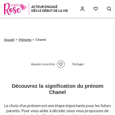
Aller
au
contenu
principal
Fil
Accueil
Prénoms
Chanel
d'Ariane
Ajouter à ma liste
Partager
Découvrez la signification du prénom
Chanel
Le choix d’un prénom est une étape importante pour les futurs
parents. Pour vous aider à décider, nous vous proposons de