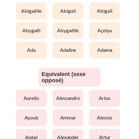
abigaëlle
abigail
abigaïl
abygaël
abygaëlle
açelya
ada
adaline
adama
Equivalent (sexe
opposé)
aurelio
alessandro
artus
ayoub
ammar
alessio
angel
alexander
artur