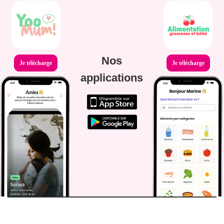
Nos
Je télécharge
Je télécharge
applications