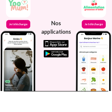
Nos
Je télécharge
Je télécharge
applications