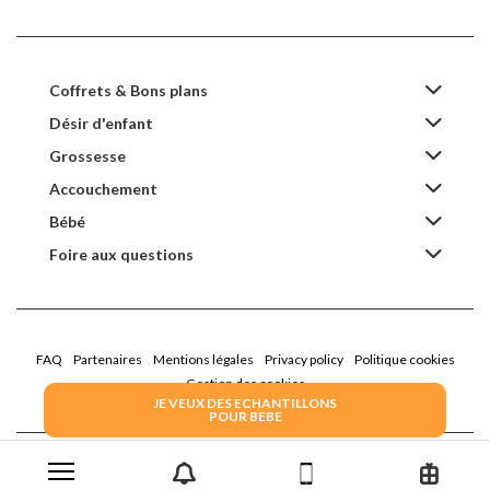
Coffrets & Bons plans
Désir d'enfant
Grossesse
Accouchement
Bébé
Foire aux questions
FAQ
Partenaires
Mentions légales
Privacy policy
Politique cookies
Gestion des cookies
JE VEUX DES ECHANTILLONS
POUR BEBE
2022 Family Service - la Boîte Rose