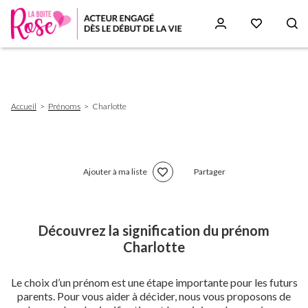
Aller
au
contenu
principal
Fil
Accueil
Prénoms
Charlotte
d'Ariane
Ajouter à ma liste
Partager
Découvrez la signification du prénom
Charlotte
Le choix d’un prénom est une étape importante pour les futurs
parents. Pour vous aider à décider, nous vous proposons de