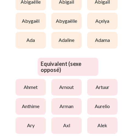
abigaëlle
abigail
abigaïl
abygaël
abygaëlle
açelya
ada
adaline
adama
Equivalent (sexe
opposé)
ahmet
arnout
artuur
anthime
arman
aurelio
ary
axl
alek