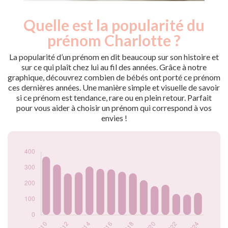
Quelle est la popularité du
Nouveaux-
Année
nés
prénom Charlotte ?
2009
383
2010
369
La popularité d’un prénom en dit beaucoup sur son histoire et
2011
319
sur ce qui plaît chez lui au fil des années. Grâce à notre
graphique, découvrez combien de bébés ont porté ce prénom
2012
263
ces dernières années. Une manière simple et visuelle de savoir
2013
270
si ce prénom est tendance, rare ou en plein retour. Parfait
2014
306
pour vous aider à choisir un prénom qui correspond à vos
2015
292
envies !
2016
289
2017
273
2018
264
2019
220
2020
182
2021
191
2022
133
2023
129
2024
140