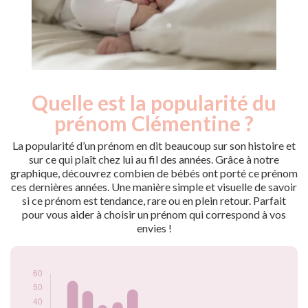
Quelle est la popularité du
Nouveaux-
Année
nés
prénom Clémentine ?
2009
35
2010
31
La popularité d’un prénom en dit beaucoup sur son histoire et
2011
55
sur ce qui plaît chez lui au fil des années. Grâce à notre
graphique, découvrez combien de bébés ont porté ce prénom
2012
48
ces dernières années. Une manière simple et visuelle de savoir
2013
38
si ce prénom est tendance, rare ou en plein retour. Parfait
2014
40
pour vous aider à choisir un prénom qui correspond à vos
2015
49
envies !
2016
35
2017
33
2018
29
2019
26
2020
28