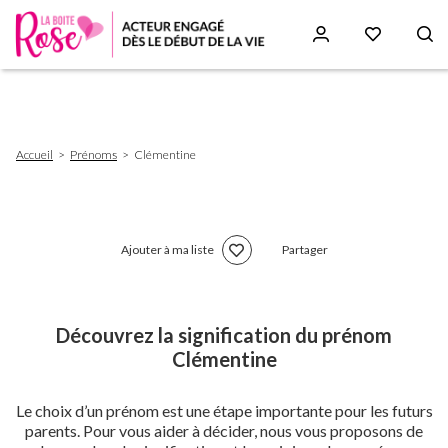
Aller
au
contenu
principal
Fil
Accueil
Prénoms
Clémentine
d'Ariane
Ajouter à ma liste
Partager
Découvrez la signification du prénom
Clémentine
Le choix d’un prénom est une étape importante pour les futurs
parents. Pour vous aider à décider, nous vous proposons de