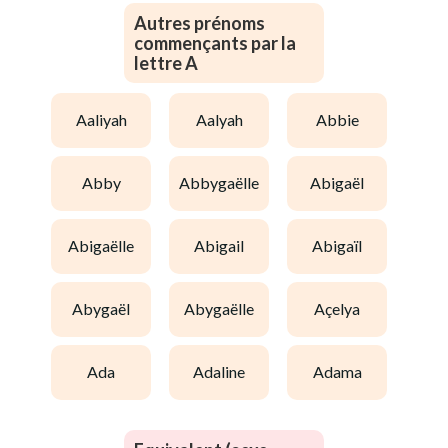
Autres prénoms
commençants par la
lettre A
aaliyah
aalyah
abbie
abby
abbygaëlle
abigaël
abigaëlle
abigail
abigaïl
abygaël
abygaëlle
açelya
ada
adaline
adama