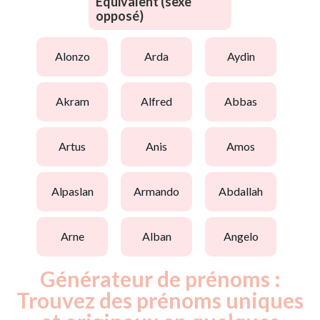
Equivalent (sexe
opposé)
alonzo
arda
aydin
akram
alfred
abbas
artus
anis
amos
alpaslan
armando
abdallah
arne
alban
angelo
Générateur de prénoms :
Trouvez des prénoms uniques