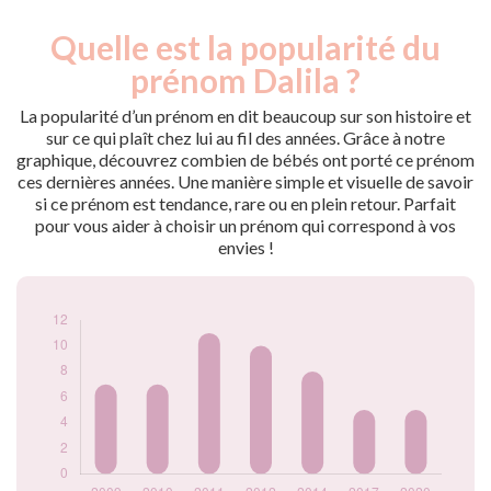
Quelle est la popularité du
Nouveaux-
Année
nés
prénom Dalila ?
2009
7
2010
7
La popularité d’un prénom en dit beaucoup sur son histoire et
2011
11
sur ce qui plaît chez lui au fil des années. Grâce à notre
graphique, découvrez combien de bébés ont porté ce prénom
2012
10
ces dernières années. Une manière simple et visuelle de savoir
2014
8
si ce prénom est tendance, rare ou en plein retour. Parfait
2017
5
pour vous aider à choisir un prénom qui correspond à vos
2020
5
envies !
Popularité du
prénom Dalila par
année