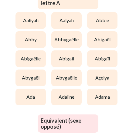
lettre A
aaliyah
aalyah
abbie
abby
abbygaëlle
abigaël
abigaëlle
abigail
abigaïl
abygaël
abygaëlle
açelya
ada
adaline
adama
Equivalent (sexe
opposé)