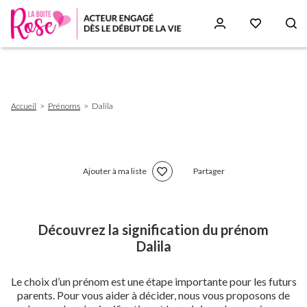
Aller
au
contenu
principal
Fil
Accueil
Prénoms
Dalila
d'Ariane
Ajouter à ma liste
Partager
Découvrez la signification du prénom
Dalila
Le choix d’un prénom est une étape importante pour les futurs
parents. Pour vous aider à décider, nous vous proposons de