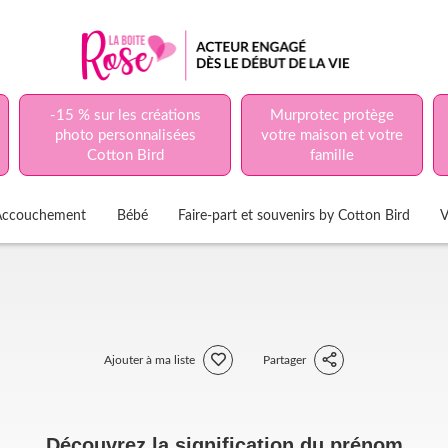
-15 % sur les créations
Murprotec protège
photo personnalisées
votre maison et votre
Cotton Bird
famille
Accouchement
Bébé
Faire-part et souvenirs by Cotton Bird
V
Ajouter à ma liste
Partager
Découvrez la signification du prénom