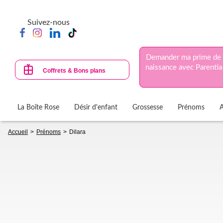
Aller
au
Suivez-nous
contenu
principal
Demander ma prime de
naissance avec Parentia
Coffrets & Bons plans
La Boîte Rose
Désir d'enfant
Grossesse
Prénoms
Fil
Accueil
Prénoms
Dilara
d'Ariane