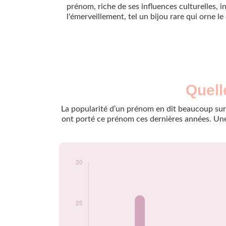
prénom, riche de ses influences culturelles, i
l'émerveillement, tel un bijou rare qui orne l
Nouveaux-
Quell
Année
nés
2009
17
La popularité d’un prénom en dit beaucoup sur 
2010
20
ont porté ce prénom ces dernières années. Une 
2011
26
2012
13
2013
13
2014
13
2015
19
2016
17
2017
12
2018
14
2019
18