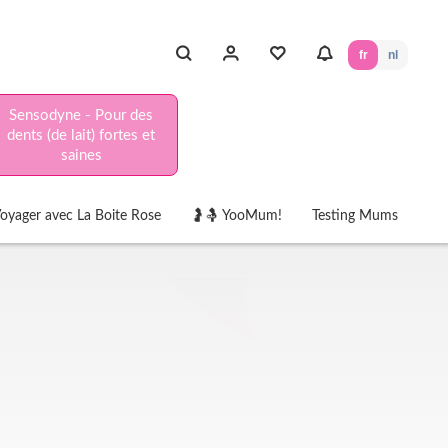
fr
nl
Sensodyne - Pour des
dents (de lait) fortes et
saines
oyager avec La Boite Rose
🤰🤱 YooMum!
Testing Mums