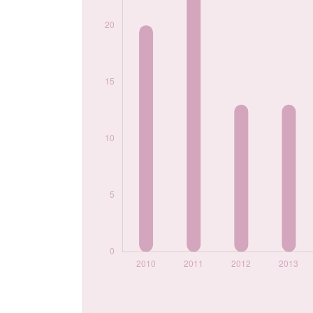
2020
16
2021
7
2022
9
2023
10
2024
11
Popularité du
prénom Dilara par
année