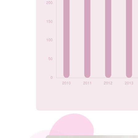
Popularité du
prénom Elena par
année