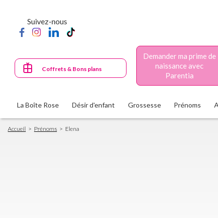
Aller
au
Suivez-nous
contenu
principal
Demander ma prime de
naissance avec
Coffrets & Bons plans
Parentia
La Boîte Rose
Désir d'enfant
Grossesse
Prénoms
Fil
Accueil
Prénoms
Elena
d'Ariane