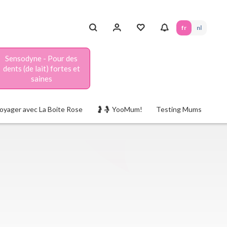
fr
nl
Sensodyne - Pour des
dents (de lait) fortes et
saines
oyager avec La Boite Rose
🤰🤱 YooMum!
Testing Mums