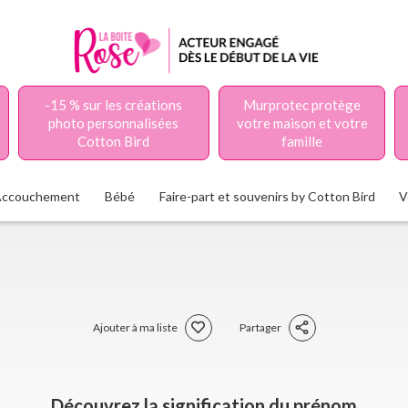
-15 % sur les créations
Murprotec protège
photo personnalisées
votre maison et votre
Cotton Bird
famille
Accouchement
Bébé
Faire-part et souvenirs by Cotton Bird
V
Ajouter à ma liste
Partager
Découvrez la signification du prénom