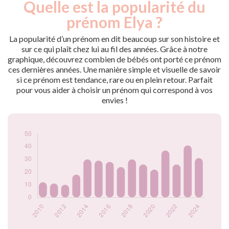
Quelle est la popularité du
Nouveaux-
Année
nés
prénom Elya ?
2009
5
2010
12
La popularité d’un prénom en dit beaucoup sur son histoire et
2011
11
sur ce qui plaît chez lui au fil des années. Grâce à notre
graphique, découvrez combien de bébés ont porté ce prénom
2012
10
ces dernières années. Une manière simple et visuelle de savoir
2013
18
si ce prénom est tendance, rare ou en plein retour. Parfait
2014
30
pour vous aider à choisir un prénom qui correspond à vos
2015
29
envies !
2016
28
2017
24
2018
30
2019
26
2020
22
2021
37
2022
26
2023
41
2024
31
Popularité du
prénom Elya par