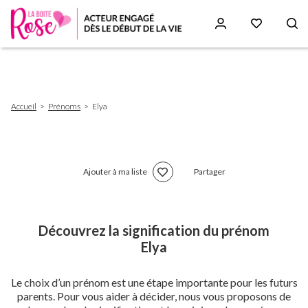
Aller
au
contenu
principal
Fil
Accueil
Prénoms
Elya
d'Ariane
Ajouter à ma liste
Partager
Découvrez la signification du prénom
Elya
Le choix d’un prénom est une étape importante pour les futurs
parents. Pour vous aider à décider, nous vous proposons de