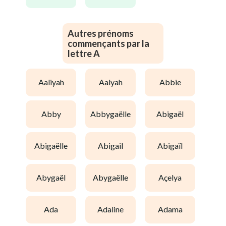
Autres prénoms
commençants par la
lettre A
aaliyah
aalyah
abbie
abby
abbygaëlle
abigaël
abigaëlle
abigail
abigaïl
abygaël
abygaëlle
açelya
ada
adaline
adama