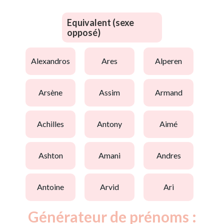
Equivalent (sexe
opposé)
alexandros
ares
alperen
arsène
assim
armand
achilles
antony
aimé
ashton
amani
andres
antoine
arvid
ari
Générateur de prénoms :