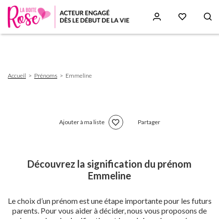
Aller
au
contenu
principal
Fil
Accueil
Prénoms
Emmeline
d'Ariane
Ajouter à ma liste
Partager
Découvrez la signification du prénom
Emmeline
Le choix d’un prénom est une étape importante pour les futurs
parents. Pour vous aider à décider, nous vous proposons de