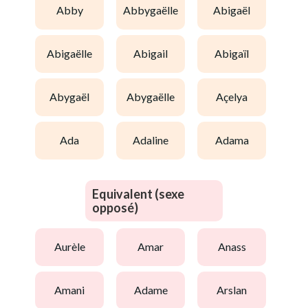
abby
abbygaëlle
abigaël
abigaëlle
abigail
abigaïl
abygaël
abygaëlle
açelya
ada
adaline
adama
Equivalent (sexe
opposé)
aurèle
amar
anass
amani
adame
arslan