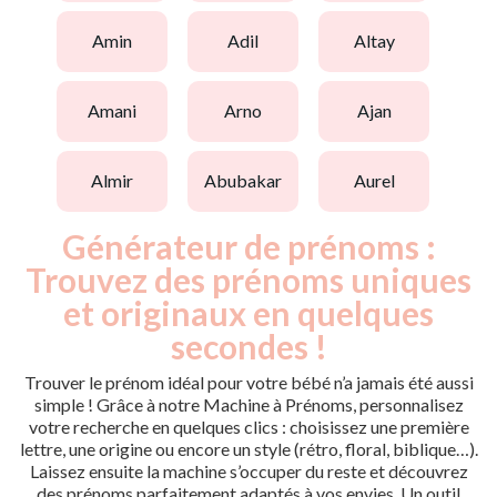
amin
adil
altay
amani
arno
ajan
almir
abubakar
aurel
Générateur de prénoms :
Trouvez des prénoms uniques
et originaux en quelques
secondes !
Trouver le prénom idéal pour votre bébé n’a jamais été aussi
simple ! Grâce à notre Machine à Prénoms, personnalisez
votre recherche en quelques clics : choisissez une première
lettre, une origine ou encore un style (rétro, floral, biblique…).
Laissez ensuite la machine s’occuper du reste et découvrez
des prénoms parfaitement adaptés à vos envies. Un outil