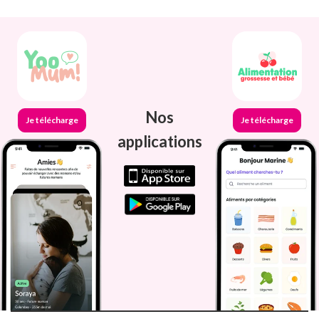
Nos
Je télécharge
Je télécharge
applications