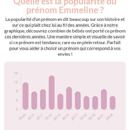
Quelle est la popularité du
Année
nés
prénom Emmeline ?
2009
12
2010
8
La popularité d’un prénom en dit beaucoup sur son histoire et
2011
9
sur ce qui plaît chez lui au fil des années. Grâce à notre
graphique, découvrez combien de bébés ont porté ce prénom
2012
15
ces dernières années. Une manière simple et visuelle de savoir
2013
7
si ce prénom est tendance, rare ou en plein retour. Parfait
2015
10
pour vous aider à choisir un prénom qui correspond à vos
2017
8
envies !
2018
6
2019
6
2021
9
2024
6
Popularité du
prénom Emmeline
par année