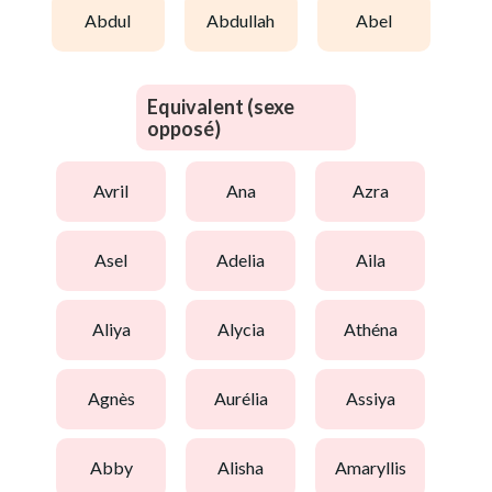
abdul
abdullah
abel
Equivalent (sexe
opposé)
avril
ana
azra
asel
adelia
aila
aliya
alycia
athéna
agnès
aurélia
assiya
abby
alisha
amaryllis