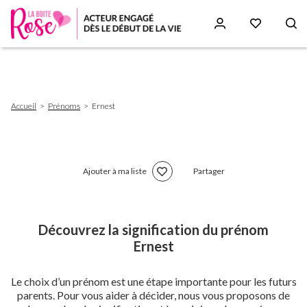
Aller
au
contenu
principal
Fil
Accueil
Prénoms
Ernest
d'Ariane
Ajouter à ma liste
Partager
Découvrez la signification du prénom
Ernest
Le choix d’un prénom est une étape importante pour les futurs
parents. Pour vous aider à décider, nous vous proposons de