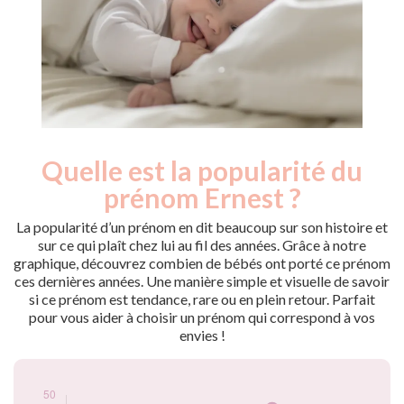
Quelle est la popularité du
Nouveaux-
Année
nés
prénom Ernest ?
2009
11
2010
20
La popularité d’un prénom en dit beaucoup sur son histoire et
2011
25
sur ce qui plaît chez lui au fil des années. Grâce à notre
graphique, découvrez combien de bébés ont porté ce prénom
2012
23
ces dernières années. Une manière simple et visuelle de savoir
2013
32
si ce prénom est tendance, rare ou en plein retour. Parfait
2014
21
pour vous aider à choisir un prénom qui correspond à vos
2015
24
envies !
2016
41
2017
41
2018
35
2019
42