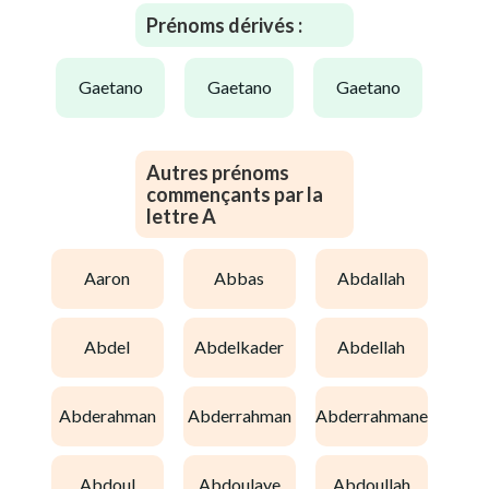
Prénoms dérivés :
gaetano
gaetano
gaetano
Autres prénoms
commençants par la
lettre A
aaron
abbas
abdallah
abdel
abdelkader
abdellah
abderahman
abderrahman
abderrahmane
abdoul
abdoulaye
abdoullah