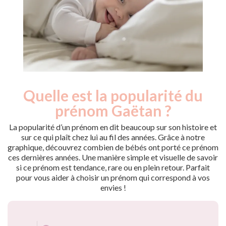
Quelle est la popularité du
Nouveaux-
Année
nés
prénom Gaëtan ?
2009
17
2010
11
La popularité d’un prénom en dit beaucoup sur son histoire et
2011
13
sur ce qui plaît chez lui au fil des années. Grâce à notre
graphique, découvrez combien de bébés ont porté ce prénom
2012
9
ces dernières années. Une manière simple et visuelle de savoir
2013
7
si ce prénom est tendance, rare ou en plein retour. Parfait
2014
9
pour vous aider à choisir un prénom qui correspond à vos
2015
9
envies !
2016
6
2018
7
Popularité du