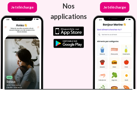
Nos
Je télécharge
Je télécharge
applications