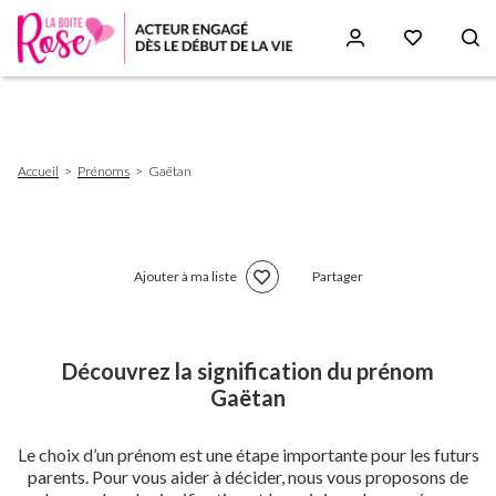
Aller
au
contenu
principal
Fil
Accueil
Prénoms
Gaëtan
d'Ariane
Ajouter à ma liste
Partager
Découvrez la signification du prénom
Gaëtan
Le choix d’un prénom est une étape importante pour les futurs
parents. Pour vous aider à décider, nous vous proposons de