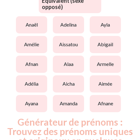
Equivalent (sexe
opposé)
anaël
adelina
ayla
amélie
aissatou
abigail
afnan
alaa
armelle
adélia
aicha
aimée
ayana
amanda
afnane
Générateur de prénoms :
Trouvez des prénoms uniques