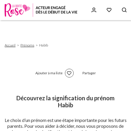
Aller
au
contenu
principal
Fil
Accueil
Prénoms
Habib
d'Ariane
Ajouter à ma liste
Partager
Découvrez la signification du prénom
Habib
Le choix d’un prénom est une étape importante pour les futurs
parents. Pour vous aider à décider, nous vous proposons de