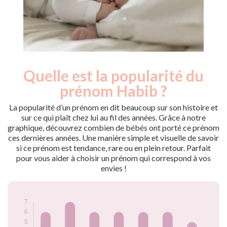
Quelle est la popularité du
Nouveaux-
Année
nés
prénom Habib ?
2011
6
2014
7
La popularité d’un prénom en dit beaucoup sur son histoire et
2016
6
sur ce qui plaît chez lui au fil des années. Grâce à notre
graphique, découvrez combien de bébés ont porté ce prénom
2019
6
ces dernières années. Une manière simple et visuelle de savoir
2021
6
si ce prénom est tendance, rare ou en plein retour. Parfait
2023
6
pour vous aider à choisir un prénom qui correspond à vos
2024
5
envies !
Popularité du
prénom Habib par
année