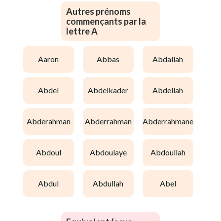
Autres prénoms
commençants par la
lettre A
aaron
abbas
abdallah
abdel
abdelkader
abdellah
abderahman
abderrahman
abderrahmane
abdoul
abdoulaye
abdoullah
abdul
abdullah
abel