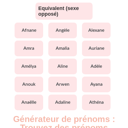
Equivalent (sexe
opposé)
afnane
angèle
alexane
amra
amalia
auriane
amélya
aline
adèle
anouk
arwen
ayana
anaëlle
adaline
athéna
Générateur de prénoms :
Trouvez des prénoms