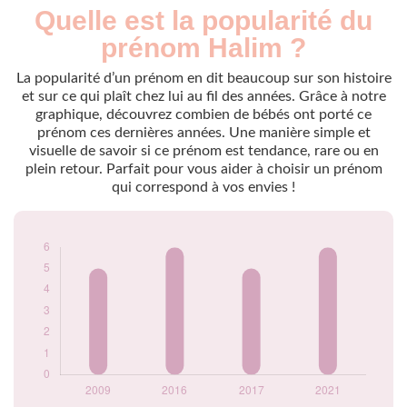
Quelle est la popularité du
Nouveaux-
Année
nés
prénom Halim ?
2009
5
2016
6
La popularité d’un prénom en dit beaucoup sur son histoire
2017
5
et sur ce qui plaît chez lui au fil des années. Grâce à notre
graphique, découvrez combien de bébés ont porté ce
2021
6
prénom ces dernières années. Une manière simple et
Popularité du
visuelle de savoir si ce prénom est tendance, rare ou en
prénom Halim par
plein retour. Parfait pour vous aider à choisir un prénom
année
qui correspond à vos envies !