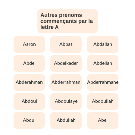
Autres prénoms
commençants par la
lettre A
aaron
abbas
abdallah
abdel
abdelkader
abdellah
abderahman
abderrahman
abderrahmane
abdoul
abdoulaye
abdoullah
abdul
abdullah
abel