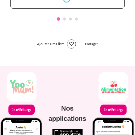
Ajouter à ma liste
Partager
Nos
Je télécharge
Je télécharge
applications