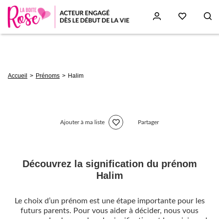
Aller
au
contenu
principal
Fil
Accueil
Prénoms
Halim
d'Ariane
Ajouter à ma liste
Partager
Découvrez la signification du prénom
Halim
Le choix d’un prénom est une étape importante pour les
futurs parents. Pour vous aider à décider, nous vous