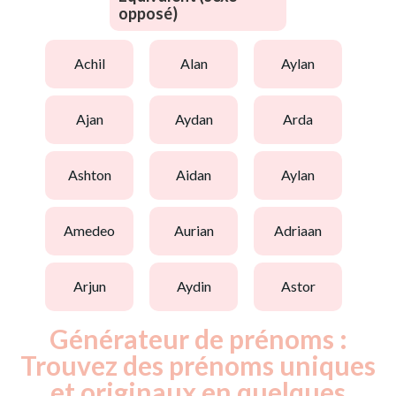
opposé)
achil
alan
aylan
ajan
aydan
arda
ashton
aidan
aylan
amedeo
aurian
adriaan
arjun
aydin
astor
Générateur de prénoms :
Trouvez des prénoms uniques
et originaux en quelques