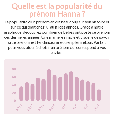
Quelle est la popularité du
Nouveaux-
Année
nés
prénom Hanna ?
2009
36
2010
37
La popularité d’un prénom en dit beaucoup sur son histoire et
2011
47
sur ce qui plaît chez lui au fil des années. Grâce à notre
graphique, découvrez combien de bébés ont porté ce prénom
2012
43
ces dernières années. Une manière simple et visuelle de savoir
2013
59
si ce prénom est tendance, rare ou en plein retour. Parfait
2014
55
pour vous aider à choisir un prénom qui correspond à vos
2015
80
envies !
2016
66
2017
61
2018
70
2019
75
2020
61
2021
54
2022
50
2023
45
2024
29
Popularité du
prénom Hanna par