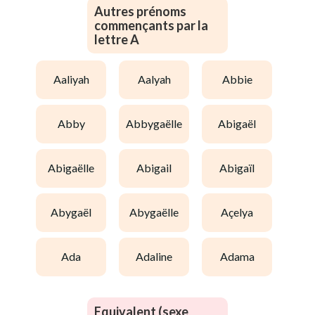
Autres prénoms
commençants par la
lettre A
aaliyah
aalyah
abbie
abby
abbygaëlle
abigaël
abigaëlle
abigail
abigaïl
abygaël
abygaëlle
açelya
ada
adaline
adama
Equivalent (sexe