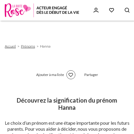
Aller
au
contenu
principal
Fil
Accueil
Prénoms
Hanna
d'Ariane
Ajouter à ma liste
Partager
Découvrez la signification du prénom
Hanna
Le choix d’un prénom est une étape importante pour les futurs
parents. Pour vous aider à décider, nous vous proposons de