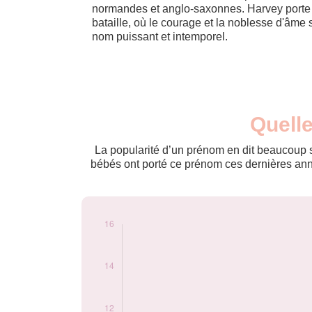
normandes et anglo-saxonnes. Harvey porte 
bataille, où le courage et la noblesse d'âme 
nom puissant et intemporel.
Nouveaux-
Quelle
Année
nés
2015
5
La popularité d’un prénom en dit beaucoup su
2017
5
bébés ont porté ce prénom ces dernières anné
2018
5
2019
7
2020
9
2021
10
2022
16
2023
16
2024
8
Popularité du
prénom Harvey par