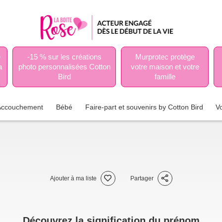
e
-15 % sur les créations
Murprotec protège
a
photo personnalisées Cotton
votre maison et votre
Bird
famille
Accouchement
Bébé
Faire-part et souvenirs by Cotton Bird
V
Ajouter à ma liste
Partager
Découvrez la signification du prénom