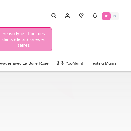
fr
nl
Sensodyne - Pour des
dents (de lait) fortes et
saines
oyager avec La Boite Rose
🤰🤱 YooMum!
Testing Mums