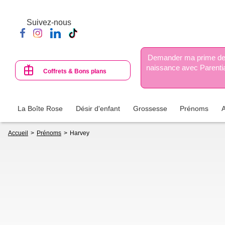
Aller
au
Suivez-nous
contenu
principal
Demander ma prime d
naissance avec Parenti
Coffrets & Bons plans
La Boîte Rose
Désir d'enfant
Grossesse
Prénoms
Fil
Accueil
Prénoms
Harvey
d'Ariane