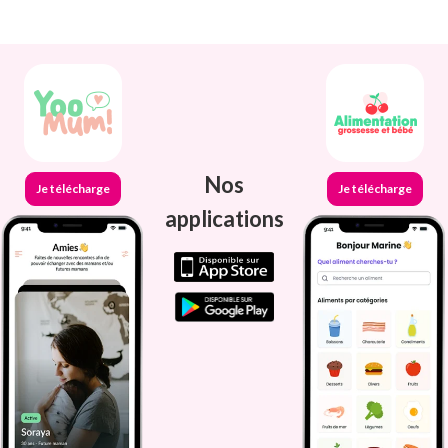
Nos
Je télécharge
Je télécharge
applications