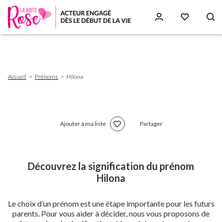
Aller
au
contenu
principal
Fil
Accueil
Prénoms
Hilona
d'Ariane
Ajouter à ma liste
Partager
Découvrez la signification du prénom
Hilona
Le choix d’un prénom est une étape importante pour les futurs
parents. Pour vous aider à décider, nous vous proposons de