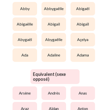
abby
abbygaëlle
abigaël
abigaëlle
abigail
abigaïl
abygaël
abygaëlle
açelya
ada
adaline
adama
Equivalent (sexe
opposé)
arsène
andrès
anas
araz
aïdan
anton