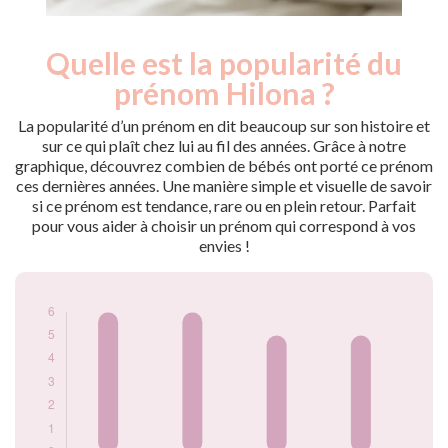
Quelle est la popularité du
Nouveaux-
Année
nés
prénom Hilona ?
2021
6
2022
6
La popularité d’un prénom en dit beaucoup sur son histoire et
2023
5
sur ce qui plaît chez lui au fil des années. Grâce à notre
graphique, découvrez combien de bébés ont porté ce prénom
2024
5
ces dernières années. Une manière simple et visuelle de savoir
Popularité du
si ce prénom est tendance, rare ou en plein retour. Parfait
prénom Hilona par
pour vous aider à choisir un prénom qui correspond à vos
année
envies !