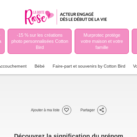
e
-15 % sur les créations
Murprotec protège
a
photo personnalisées Cotton
votre maison et votre
Bird
famille
Accouchement
Bébé
Faire-part et souvenirs by Cotton Bird
V
Ajouter à ma liste
Partager
Découvrez la signification du prénom