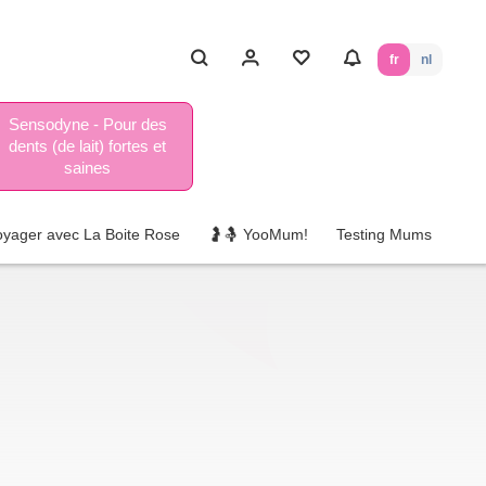
fr
nl
Sensodyne - Pour des
dents (de lait) fortes et
saines
oyager avec La Boite Rose
🤰🤱 YooMum!
Testing Mums