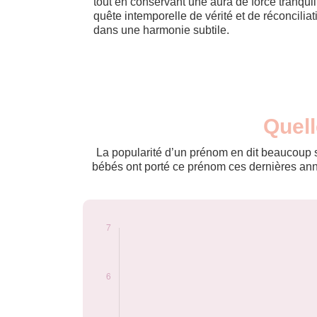
tout en conservant une aura de force tranqui
quête intemporelle de vérité et de réconcilia
dans une harmonie subtile.
Nouveaux-
Quell
Année
nés
2013
5
La popularité d’un prénom en dit beaucoup su
2016
7
bébés ont porté ce prénom ces dernières anné
2017
5
2021
7
2022
5
Popularité du
prénom Houd par
année