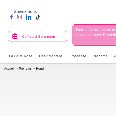
Aller
au
Suivez-nous
contenu
principal
Demander ma prime d
naissance avec Parenti
Coffrets & Bons plans
La Boîte Rose
Désir d'enfant
Grossesse
Prénoms
Fil
Accueil
Prénoms
Houd
d'Ariane