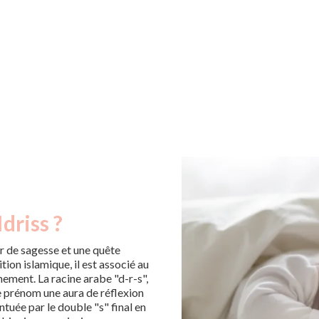
driss ?
r de sagesse et une quête
ion islamique, il est associé au
nement. La racine arabe "d-r-s",
ce prénom une aura de réflexion
ntuée par le double "s" final en