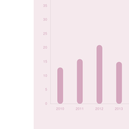
2020
20
2021
36
2022
39
2023
46
2024
38
Popularité du
prénom Idriss par
année