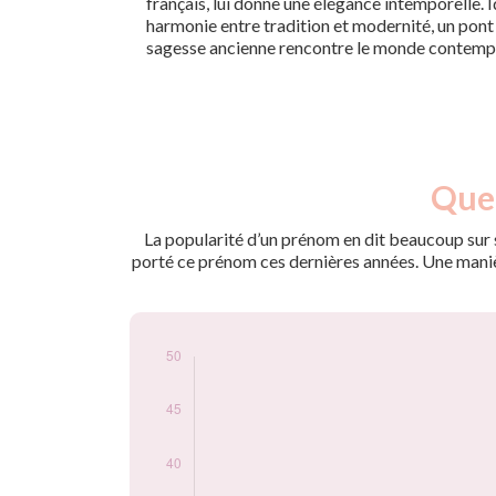
français, lui donne une élégance intemporelle. I
harmonie entre tradition et modernité, un pont e
sagesse ancienne rencontre le monde contemp
Nouveaux-
Quel
Année
nés
2009
20
La popularité d’un prénom en dit beaucoup sur s
2010
13
porté ce prénom ces dernières années. Une manière
2011
16
2012
21
2013
15
2014
25
2015
22
2016
22
2017
27
2018
34
2019
30