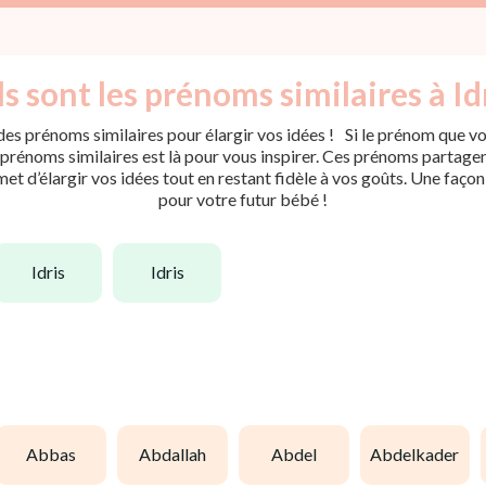
s sont les prénoms similaires à Idr
es prénoms similaires pour élargir vos idées ! Si le prénom que vou
rénoms similaires est là pour vous inspirer. Ces prénoms partagent 
met d’élargir vos idées tout en restant fidèle à vos goûts. Une faço
pour votre futur bébé !
idris
idris
abbas
abdallah
abdel
abdelkader