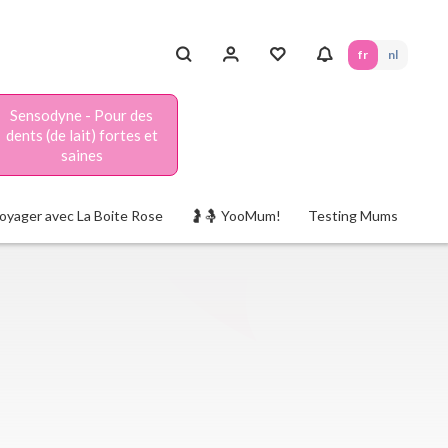
fr
nl
Sensodyne - Pour des
dents (de lait) fortes et
saines
oyager avec La Boite Rose
🤰🤱 YooMum!
Testing Mums