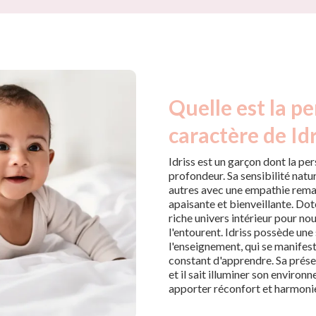
Quelle est la pe
caractère de Idr
Idriss est un garçon dont la pe
profondeur. Sa sensibilité natu
autres avec une empathie rema
apaisante et bienveillante. Doté
riche univers intérieur pour nou
l'entourent. Idriss possède une 
l'enseignement, qui se manifeste
constant d'apprendre. Sa présen
et il sait illuminer son environ
apporter réconfort et harmoni