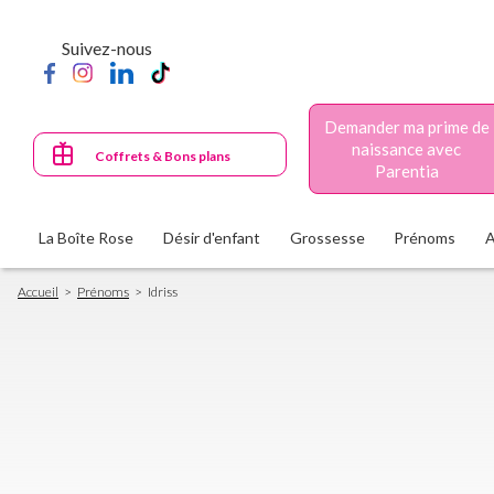
Aller
au
Suivez-nous
contenu
principal
Demander ma prime de
naissance avec
Coffrets & Bons plans
Parentia
La Boîte Rose
Désir d'enfant
Grossesse
Prénoms
Fil
Accueil
Prénoms
Idriss
d'Ariane