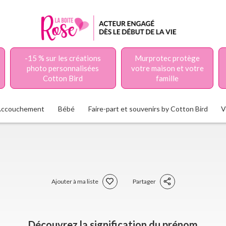
-15 % sur les créations
Murprotec protège
photo personnalisées
votre maison et votre
Cotton Bird
famille
Accouchement
Bébé
Faire-part et souvenirs by Cotton Bird
V
Ajouter à ma liste
Partager
Découvrez la signification du prénom