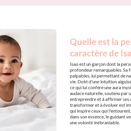
Quelle est la pe
caractère de Isa
Isao est un garçon dont la pers
profondeur remarquables. Sa fo
palpables, lui permettant de na
vie. Doté d'une intuition aiguis
ce qui lui confère une aura mys
audace naturelle, soutenu par u
entreprendre et à affirmer ses 
transformer et à évoluer est imp
qui inspire ceux qui l'entourent
dans son essence, le guidant v
une volonté inébranlable.