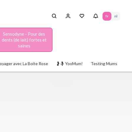
fr
nl
Sensodyne - Pour des
dents (de lait) fortes et
saines
oyager avec La Boite Rose
🤰🤱 YooMum!
Testing Mums