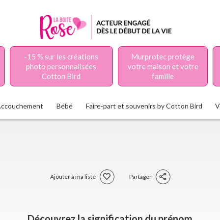
-15 % sur les créations
Murprotec protège
photo personnalisées
votre maison et votre
Cotton Bird
famille
Accouchement
Bébé
Faire-part et souvenirs by Cotton Bird
V
Ajouter à ma liste
Partager
Découvrez la signification du prénom