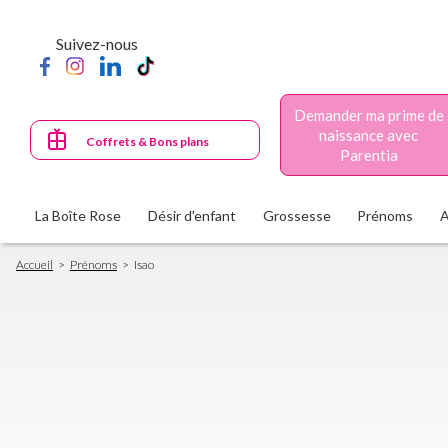
Aller
au
Suivez-nous
contenu
principal
Demander ma prime de
naissance avec
Coffrets & Bons plans
Parentia
La Boîte Rose
Désir d'enfant
Grossesse
Prénoms
Fil
Accueil
Prénoms
Isao
d'Ariane