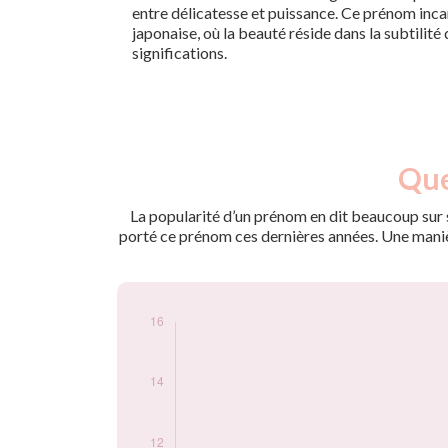
entre délicatesse et puissance. Ce prénom incar
japonaise, où la beauté réside dans la subtilité
significations.
Nouveaux-
Que
Année
nés
2017
8
La popularité d’un prénom en dit beaucoup sur s
2018
7
porté ce prénom ces dernières années. Une manière
2020
15
2021
13
2022
10
2023
8
2024
12
Popularité du
prénom Isao par
année