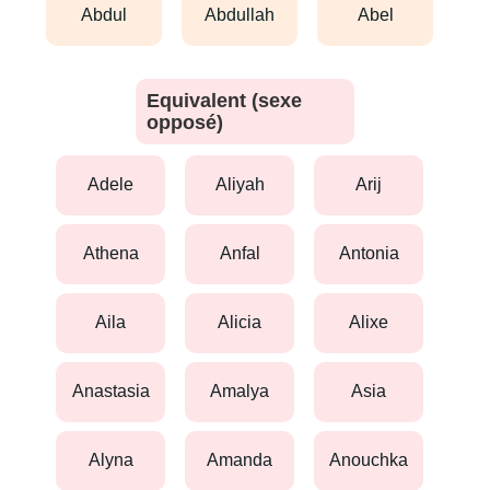
abdul
abdullah
abel
Equivalent (sexe
opposé)
adele
aliyah
arij
athena
anfal
antonia
aila
alicia
alixe
anastasia
amalya
asia
alyna
amanda
anouchka