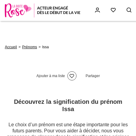
Aller
au
contenu
principal
Fil
Accueil
Prénoms
Issa
d'Ariane
Ajouter à ma liste
Partager
Découvrez la signification du prénom
Issa
Le choix d’un prénom est une étape importante pour les
futurs parents. Pour vous aider à décider, nous vous