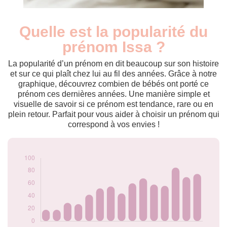
Quelle est la popularité du
Nouveaux-
Année
nés
prénom Issa ?
2009
18
2010
18
La popularité d’un prénom en dit beaucoup sur son histoire
2011
18
et sur ce qui plaît chez lui au fil des années. Grâce à notre
graphique, découvrez combien de bébés ont porté ce
2012
29
prénom ces dernières années. Une manière simple et
2013
27
visuelle de savoir si ce prénom est tendance, rare ou en
2014
42
plein retour. Parfait pour vous aider à choisir un prénom qui
2015
52
correspond à vos envies !
2016
55
2017
44
2018
60
2019
68
2020
58
2021
56
2022
85
2023
70
2024
75