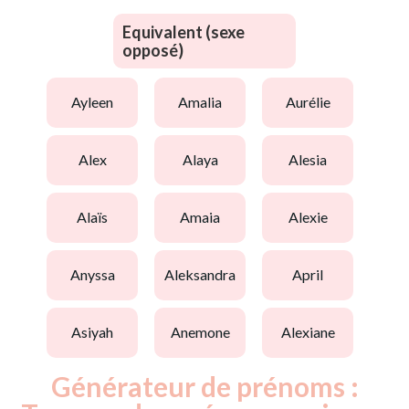
Equivalent (sexe
opposé)
ayleen
amalia
aurélie
alex
alaya
alesia
alaïs
amaia
alexie
anyssa
aleksandra
april
asiyah
anemone
alexiane
Générateur de prénoms :