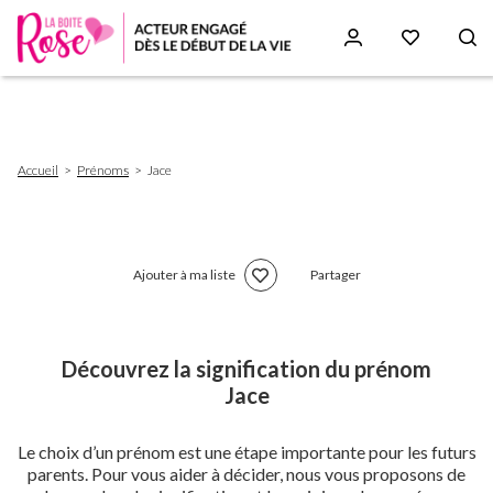
Aller
au
contenu
principal
Fil
Accueil
Prénoms
Jace
d'Ariane
Ajouter à ma liste
Partager
Découvrez la signification du prénom
Jace
Le choix d’un prénom est une étape importante pour les futurs
parents. Pour vous aider à décider, nous vous proposons de