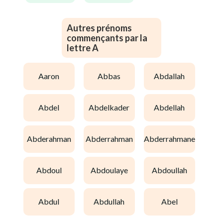
Autres prénoms
commençants par la
lettre A
aaron
abbas
abdallah
abdel
abdelkader
abdellah
abderahman
abderrahman
abderrahmane
abdoul
abdoulaye
abdoullah
abdul
abdullah
abel