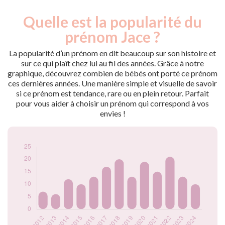
Quelle est la popularité du
Nouveaux-
Année
nés
prénom Jace ?
2012
7
2013
6
La popularité d’un prénom en dit beaucoup sur son histoire et
2014
12
sur ce qui plaît chez lui au fil des années. Grâce à notre
graphique, découvrez combien de bébés ont porté ce prénom
2015
10
ces dernières années. Une manière simple et visuelle de savoir
2016
13
si ce prénom est tendance, rare ou en plein retour. Parfait
2017
17
pour vous aider à choisir un prénom qui correspond à vos
2018
20
envies !
2019
13
2020
19
2021
15
2022
21
2023
13
2024
10
Popularité du
prénom Jace par
année