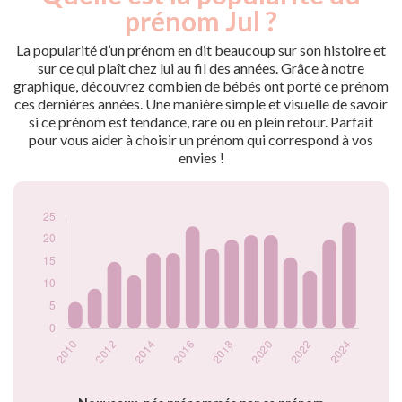
nés
prénom Jul ?
2009
6
2010
6
La popularité d’un prénom en dit beaucoup sur son histoire et
2011
9
sur ce qui plaît chez lui au fil des années. Grâce à notre
graphique, découvrez combien de bébés ont porté ce prénom
2012
15
ces dernières années. Une manière simple et visuelle de savoir
2013
12
si ce prénom est tendance, rare ou en plein retour. Parfait
2014
17
pour vous aider à choisir un prénom qui correspond à vos
2015
17
envies !
2016
23
2017
18
2018
20
2019
21
2020
21
2021
16
2022
13
2023
20
2024
24
Popularité du
prénom Jul par
année