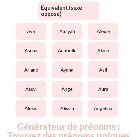
Equivalent (sexe
opposé)
ava
aaliyah
alexie
asena
anabelle
alana
ariane
ayana
asil
assyl
ange
aura
alexis
alissia
angelina
Générateur de prénoms :
Trouvez des prénoms uniques