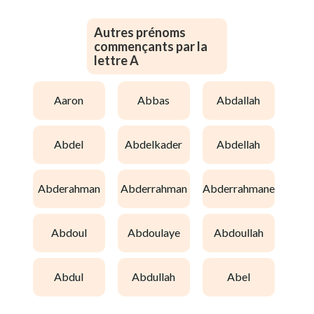
Autres prénoms
commençants par la
lettre A
aaron
abbas
abdallah
abdel
abdelkader
abdellah
abderahman
abderrahman
abderrahmane
abdoul
abdoulaye
abdoullah
abdul
abdullah
abel