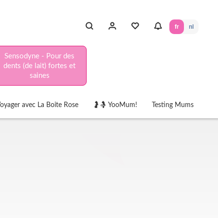
fr
nl
Sensodyne - Pour des
dents (de lait) fortes et
saines
oyager avec La Boite Rose
🤰🤱 YooMum!
Testing Mums