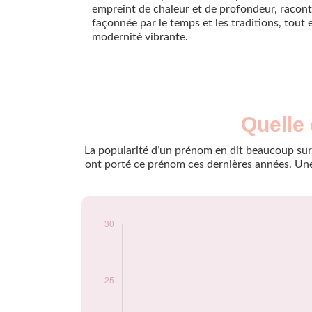
empreint de chaleur et de profondeur, raconte
façonnée par le temps et les traditions, tout
modernité vibrante.
Nouveaux-
Quelle 
Année
nés
2009
11
La popularité d’un prénom en dit beaucoup sur 
2010
10
ont porté ce prénom ces dernières années. Une 
2011
18
2012
12
2013
10
2014
17
2015
22
2016
19
2017
14
2018
17
2019
11