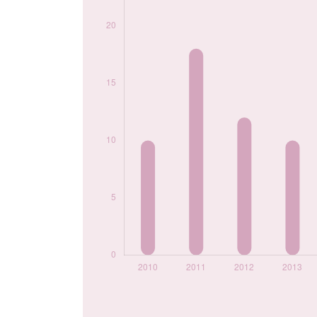
2020
18
2021
12
2022
26
2023
12
2024
17
Popularité du
prénom Kadiatou
par année