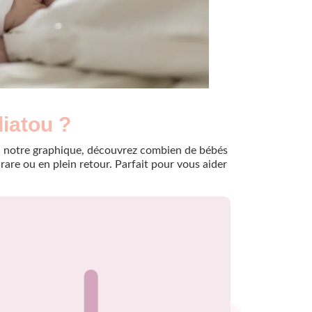
diatou ?
e à notre graphique, découvrez combien de bébés
are ou en plein retour. Parfait pour vous aider