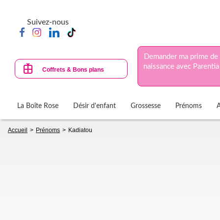
Aller
au
Suivez-nous
contenu
principal
Demander ma prime de
naissance avec Parentia
Coffrets & Bons plans
La Boîte Rose
Désir d'enfant
Grossesse
Prénoms
Fil
Accueil
Prénoms
Kadiatou
d'Ariane