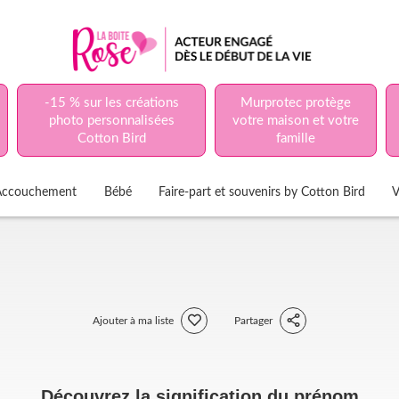
-15 % sur les créations
Murprotec protège
photo personnalisées
votre maison et votre
Cotton Bird
famille
Accouchement
Bébé
Faire-part et souvenirs by Cotton Bird
V
Ajouter à ma liste
Partager
Découvrez la signification du prénom