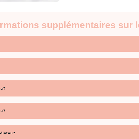
formations supplémentaires sur 
u ?
u ?
diatou ?