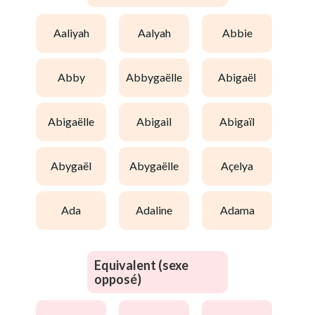
aaliyah
aalyah
abbie
abby
abbygaëlle
abigaël
abigaëlle
abigail
abigaïl
abygaël
abygaëlle
açelya
ada
adaline
adama
Equivalent (sexe
opposé)