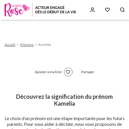
Aller
au
contenu
principal
Fil
Accueil
Prénoms
Kamelia
d'Ariane
Ajouter à ma liste
Partager
Découvrez la signification du prénom
Kamelia
Le choix d’un prénom est une étape importante pour les futurs
parents. Pour vous aider à décider, nous vous proposons de