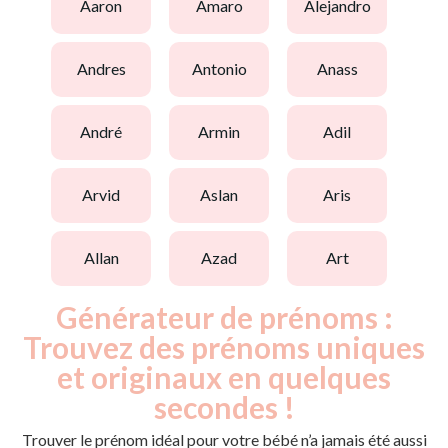
aaron
amaro
alejandro
andres
antonio
anass
andré
armin
adil
arvid
aslan
aris
allan
azad
art
Générateur de prénoms :
Trouvez des prénoms uniques
et originaux en quelques
secondes !
Trouver le prénom idéal pour votre bébé n’a jamais été aussi