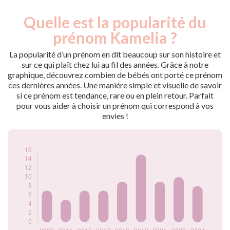
Quelle est la popularité du
Nouveaux-
Année
nés
prénom Kamelia ?
2009
7
2011
5
La popularité d’un prénom en dit beaucoup sur son histoire et
2015
7
sur ce qui plaît chez lui au fil des années. Grâce à notre
graphique, découvrez combien de bébés ont porté ce prénom
2017
7
ces dernières années. Une manière simple et visuelle de savoir
2018
9
si ce prénom est tendance, rare ou en plein retour. Parfait
2019
15
pour vous aider à choisir un prénom qui correspond à vos
2021
9
envies !
2022
10
2024
8
Popularité du
prénom Kamelia
par année