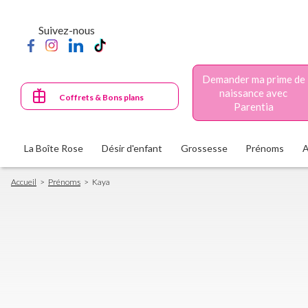
Aller
au
Suivez-nous
contenu
principal
Demander ma prime de
naissance avec
Coffrets & Bons plans
Parentia
La Boîte Rose
Désir d'enfant
Grossesse
Prénoms
Fil
Accueil
Prénoms
Kaya
d'Ariane