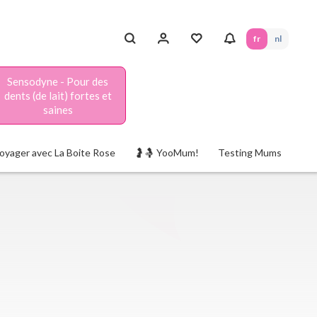
fr
nl
Sensodyne - Pour des
dents (de lait) fortes et
saines
oyager avec La Boite Rose
🤰🤱 YooMum!
Testing Mums