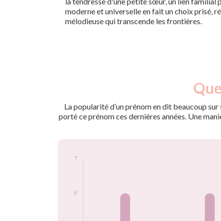
la tendresse d'une petite sœur, un lien familial 
moderne et universelle en fait un choix prisé, 
mélodieuse qui transcende les frontières.
Nouveaux-
Quel
Année
nés
2009
6
La popularité d’un prénom en dit beaucoup sur s
2011
6
porté ce prénom ces dernières années. Une manière
2014
6
2017
6
2019
7
2021
6
Popularité du
prénom Kaya par
année