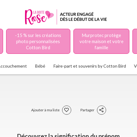
-15 % sur les créations
Murprotec protège
photo personnalisées
votre maison et votre
Cotton Bird
famille
Accouchement
Bébé
Faire-part et souvenirs by Cotton Bird
V
Ajouter à ma liste
Partager
Découvrez la signification du prénom