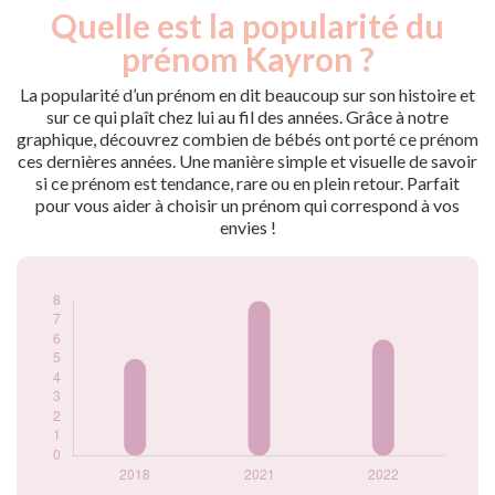
Quelle est la popularité du
Nouveaux-
Année
nés
prénom Kayron ?
2018
5
2021
8
La popularité d’un prénom en dit beaucoup sur son histoire et
2022
6
sur ce qui plaît chez lui au fil des années. Grâce à notre
graphique, découvrez combien de bébés ont porté ce prénom
Popularité du
ces dernières années. Une manière simple et visuelle de savoir
prénom Kayron par
si ce prénom est tendance, rare ou en plein retour. Parfait
année
pour vous aider à choisir un prénom qui correspond à vos
envies !