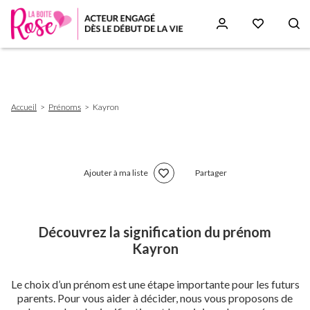
Aller
au
contenu
principal
Fil
Accueil
Prénoms
Kayron
d'Ariane
Ajouter à ma liste
Partager
Découvrez la signification du prénom
Kayron
Le choix d’un prénom est une étape importante pour les futurs
parents. Pour vous aider à décider, nous vous proposons de