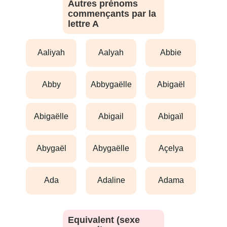
Autres prénoms
commençants par la
lettre A
aaliyah
aalyah
abbie
abby
abbygaëlle
abigaël
abigaëlle
abigail
abigaïl
abygaël
abygaëlle
açelya
ada
adaline
adama
Equivalent (sexe