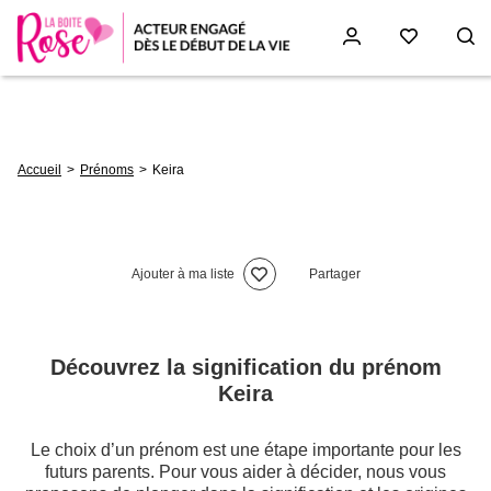
Aller
au
contenu
principal
Fil
Accueil
Prénoms
Keira
d'Ariane
Ajouter à ma liste
Partager
Découvrez la signification du prénom
Keira
Le choix d’un prénom est une étape importante pour les
futurs parents. Pour vous aider à décider, nous vous