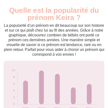
Quelle est la popularité du
Nouveaux-
Année
nés
prénom Keira ?
2009
7
2010
10
La popularité d’un prénom en dit beaucoup sur son histoire
2011
9
et sur ce qui plaît chez lui au fil des années. Grâce à notre
graphique, découvrez combien de bébés ont porté ce
2013
5
prénom ces dernières années. Une manière simple et
2014
6
visuelle de savoir si ce prénom est tendance, rare ou en
Popularité du
plein retour. Parfait pour vous aider à choisir un prénom qui
prénom Keira par
correspond à vos envies !
année