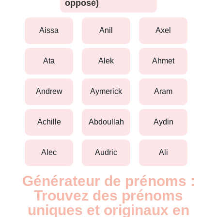
opposé)
aissa
anil
axel
ata
alek
ahmet
andrew
aymerick
aram
achille
abdoullah
aydin
alec
audric
ali
Générateur de prénoms :
Trouvez des prénoms
uniques et originaux en