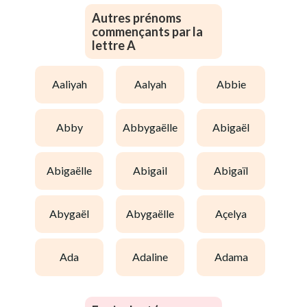
Autres prénoms
commençants par la
lettre A
aaliyah
aalyah
abbie
abby
abbygaëlle
abigaël
abigaëlle
abigail
abigaïl
abygaël
abygaëlle
açelya
ada
adaline
adama