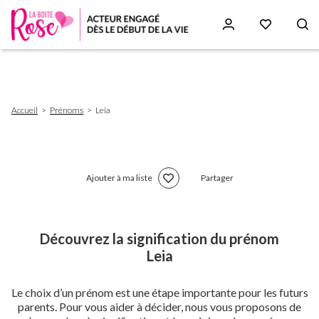
Aller
au
contenu
principal
Fil
Accueil
Prénoms
Leia
d'Ariane
Ajouter à ma liste
Partager
Découvrez la signification du prénom
Leia
Le choix d’un prénom est une étape importante pour les futurs
parents. Pour vous aider à décider, nous vous proposons de