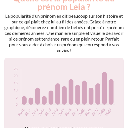
nés
prénom Leia ?
2010
6
2011
5
La popularité d’un prénom en dit beaucoup sur son histoire et
2013
12
sur ce qui plaît chez lui au fil des années. Grâce à notre
graphique, découvrez combien de bébés ont porté ce prénom
2014
6
ces dernières années. Une manière simple et visuelle de savoir
2015
10
si ce prénom est tendance, rare ou en plein retour. Parfait
2016
15
pour vous aider à choisir un prénom qui correspond à vos
2017
13
envies !
2018
18
2019
14
2020
17
2021
12
2022
15
2023
23
2024
18
Popularité du
prénom Leia par
année