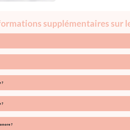
nformations supplémentaires sur 
 ?
 ?
onore ?