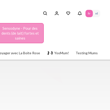
fr
nl
Sensodyne - Pour des
dents (de lait) fortes et
saines
oyager avec La Boite Rose
🤰🤱 YooMum!
Testing Mums