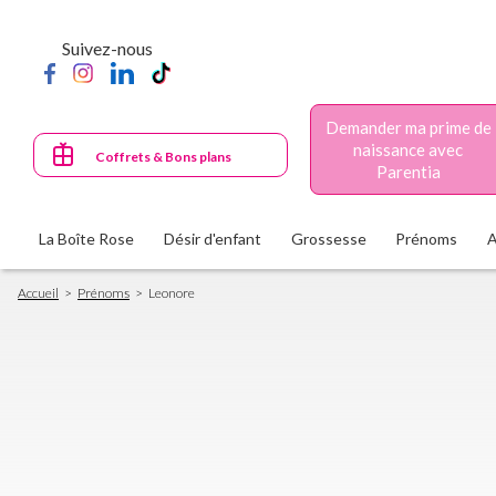
Aller
au
Suivez-nous
contenu
principal
Demander ma prime de
naissance avec
Coffrets & Bons plans
Parentia
La Boîte Rose
Désir d'enfant
Grossesse
Prénoms
Fil
Accueil
Prénoms
Leonore
d'Ariane