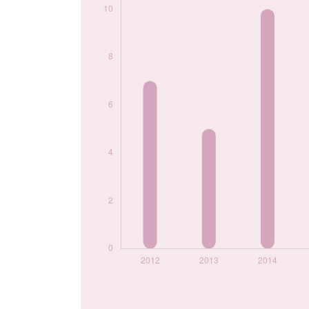
2024
6
Popularité du
prénom Leonore
par année