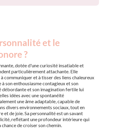
rsonnalité et le
onore ?
nante, dotée d'une curiosité insatiable et
endent particulièrement attachante. Elle
 à communiquer et à tisser des liens chaleureux
ce à son enthousiasme contagieux et son
é débordante et son imagination fertile lui
lles idées avec une spontanéité
également une âme adaptable, capable de
ns divers environnements sociaux, tout en
 et de joie. Sa personnalité est un savant
cité, reflétant une profondeur intérieure qui
la chance de croiser son chemin.