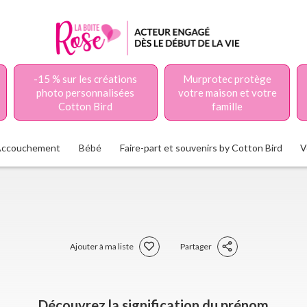
-15 % sur les créations
Murprotec protège
photo personnalisées
votre maison et votre
Cotton Bird
famille
Accouchement
Bébé
Faire-part et souvenirs by Cotton Bird
V
Ajouter à ma liste
Partager
Découvrez la signification du prénom