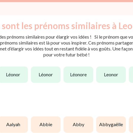
 sont les prénoms similaires à Leo
es prénoms similaires pour élargir vos idées ! Si le prénom que vou
rénoms similaires est là pour vous inspirer. Ces prénoms partagent 
met d’élargir vos idées tout en restant fidèle à vos goûts. Une faço
pour votre futur bébé !
léonor
léonor
léonore
leonor
aalyah
abbie
abby
abbygaëlle