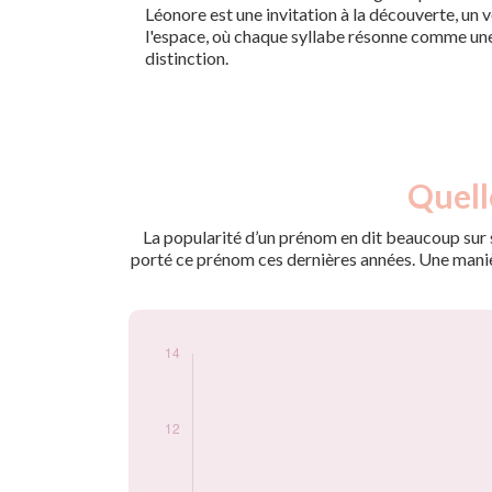
Léonore est une invitation à la découverte, un 
l'espace, où chaque syllabe résonne comme un
distinction.
Nouveaux-
Quell
Année
nés
2012
7
La popularité d’un prénom en dit beaucoup sur s
2013
5
porté ce prénom ces dernières années. Une manière
2014
10
2015
11
2016
13
2017
7
2018
7
2019
8
2020
6
2021
10
2022
5