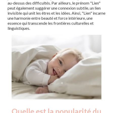
au-dessus des difficultés. Par ailleurs, le prénom "Lien"
peut également suggérer une connexion subtile, un lien
invisible qui unit les êtres et les idées. Ainsi, "Lien" incarne
une harmonie entre beauté et force intérieure, une
essence qui transcende les frontières culturelles et
linguistiques.
Quelle est la popularité du
Nouveaux-
Année