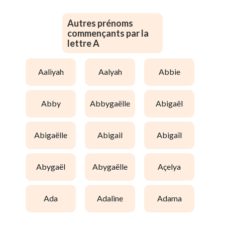
Autres prénoms
commençants par la
lettre A
aaliyah
aalyah
abbie
abby
abbygaëlle
abigaël
abigaëlle
abigail
abigaïl
abygaël
abygaëlle
açelya
ada
adaline
adama