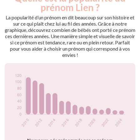
nés
prénom Lien ?
2009
111
2010
115
La popularité d’un prénom en dit beaucoup sur son histoire et
2011
105
sur ce qui plaît chez lui au fil des années. Grâce à notre
graphique, découvrez combien de bébés ont porté ce prénom
2012
97
ces dernières années. Une manière simple et visuelle de savoir
2013
66
si ce prénom est tendance, rare ou en plein retour. Parfait
2014
66
pour vous aider à choisir un prénom qui correspond à vos
2015
42
envies !
2016
41
2017
30
2018
24
2019
26
2020
18
2021
15
2022
20
2023
13
2024
12
Popularité du
prénom Lien par
année