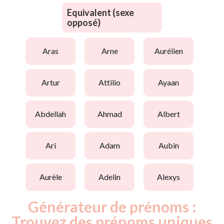
Equivalent (sexe
opposé)
aras
arne
aurélien
artur
attilio
ayaan
abdellah
ahmad
albert
ari
adam
aubin
aurèle
adelin
alexys
Générateur de prénoms :
Trouvez des prénoms uniques