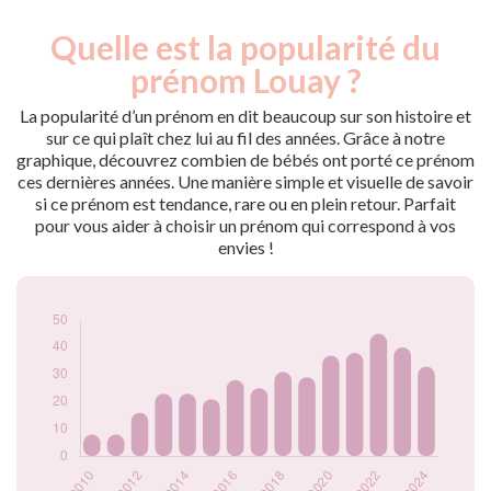
Quelle est la popularité du
Nouveaux-
Année
nés
prénom Louay ?
2009
9
2010
8
La popularité d’un prénom en dit beaucoup sur son histoire et
2011
8
sur ce qui plaît chez lui au fil des années. Grâce à notre
graphique, découvrez combien de bébés ont porté ce prénom
2012
16
ces dernières années. Une manière simple et visuelle de savoir
2013
23
si ce prénom est tendance, rare ou en plein retour. Parfait
2014
23
pour vous aider à choisir un prénom qui correspond à vos
2015
21
envies !
2016
28
2017
25
2018
31
2019
29
2020
37
2021
38
2022
45
2023
40
2024
33
Popularité du