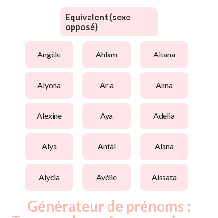
Equivalent (sexe
opposé)
angèle
ahlam
aitana
alyona
aria
anna
alexine
aya
adelia
alya
anfal
alana
alycia
avélie
aissata
Générateur de prénoms :