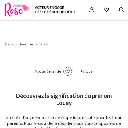
Aller
au
contenu
principal
Fil
Accueil
Prénoms
Louay
d'Ariane
Ajouter à ma liste
Partager
Découvrez la signification du prénom
Louay
Le choix d’un prénom est une étape importante pour les futurs
parents. Pour vous aider à décider, nous vous proposons de