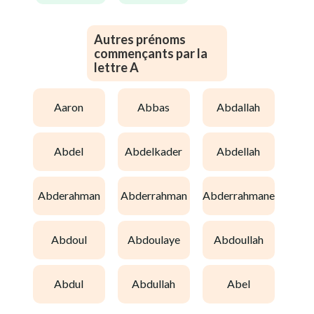
Autres prénoms
commençants par la
lettre A
aaron
abbas
abdallah
abdel
abdelkader
abdellah
abderahman
abderrahman
abderrahmane
abdoul
abdoulaye
abdoullah
abdul
abdullah
abel