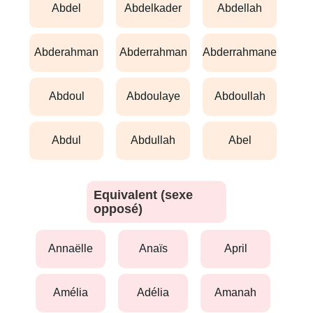
abdel
abdelkader
abdellah
abderahman
abderrahman
abderrahmane
abdoul
abdoulaye
abdoullah
abdul
abdullah
abel
Equivalent (sexe
opposé)
annaëlle
anaïs
april
amélia
adélia
amanah