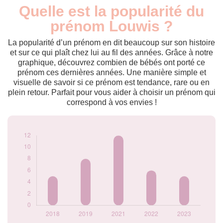
Quelle est la popularité du
Nouveaux-
Année
nés
prénom Louwis ?
2018
5
2019
8
La popularité d’un prénom en dit beaucoup sur son histoire
2021
12
et sur ce qui plaît chez lui au fil des années. Grâce à notre
graphique, découvrez combien de bébés ont porté ce
2022
6
prénom ces dernières années. Une manière simple et
2023
5
visuelle de savoir si ce prénom est tendance, rare ou en
Popularité du
plein retour. Parfait pour vous aider à choisir un prénom qui
prénom Louwis par
correspond à vos envies !
année