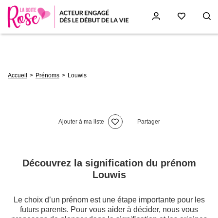
Aller
au
contenu
principal
Fil
Accueil
Prénoms
Louwis
d'Ariane
Ajouter à ma liste
Partager
Découvrez la signification du prénom
Louwis
Le choix d’un prénom est une étape importante pour les
futurs parents. Pour vous aider à décider, nous vous