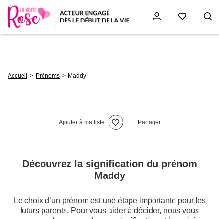
Aller
au
contenu
principal
Fil
Accueil
Prénoms
Maddy
d'Ariane
Ajouter à ma liste
Partager
Découvrez la signification du prénom
Maddy
Le choix d’un prénom est une étape importante pour les
futurs parents. Pour vous aider à décider, nous vous