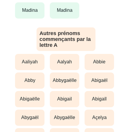
madina
madina
Autres prénoms
commençants par la
lettre A
aaliyah
aalyah
abbie
abby
abbygaëlle
abigaël
abigaëlle
abigail
abigaïl
abygaël
abygaëlle
açelya