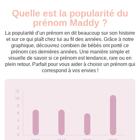
Quelle est la popularité du
Nouveaux-
Année
nés
prénom Maddy ?
2018
7
2019
7
La popularité d’un prénom en dit beaucoup sur son histoire
2020
6
et sur ce qui plaît chez lui au fil des années. Grâce à notre
graphique, découvrez combien de bébés ont porté ce
2023
11
prénom ces dernières années. Une manière simple et
Popularité du
visuelle de savoir si ce prénom est tendance, rare ou en
prénom Maddy par
plein retour. Parfait pour vous aider à choisir un prénom qui
année
correspond à vos envies !