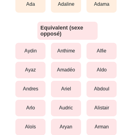
ada
adaline
adama
Equivalent (sexe
opposé)
aydin
anthime
alfie
ayaz
amadéo
aldo
andres
ariel
abdoul
arlo
audric
alistair
aloïs
aryan
arman