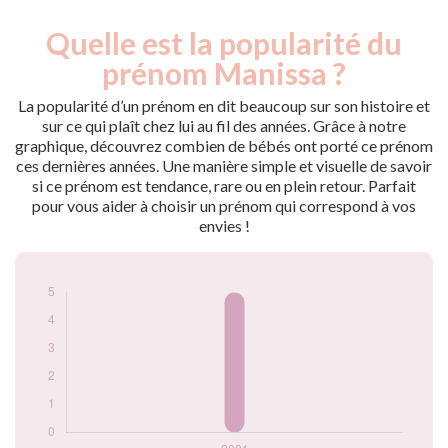
Quelle est la popularité du
Nouveaux-
Année
nés
prénom Manissa ?
2021
5
La popularité d’un prénom en dit beaucoup sur son histoire et
Popularité du
sur ce qui plaît chez lui au fil des années. Grâce à notre
prénom Manissa
graphique, découvrez combien de bébés ont porté ce prénom
par année
ces dernières années. Une manière simple et visuelle de savoir
si ce prénom est tendance, rare ou en plein retour. Parfait
pour vous aider à choisir un prénom qui correspond à vos
envies !