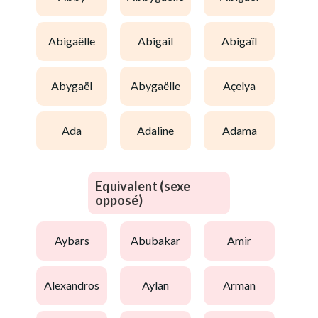
abigaëlle
abigail
abigaïl
abygaël
abygaëlle
açelya
ada
adaline
adama
Equivalent (sexe
opposé)
aybars
abubakar
amir
alexandros
aylan
arman