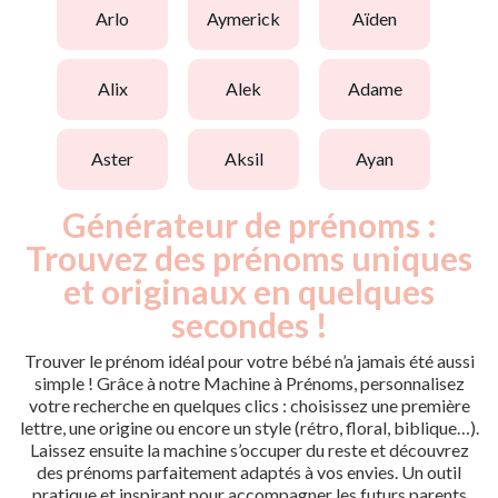
arlo
aymerick
aïden
alix
alek
adame
aster
aksil
ayan
Générateur de prénoms :
Trouvez des prénoms uniques
et originaux en quelques
secondes !
Trouver le prénom idéal pour votre bébé n’a jamais été aussi
simple ! Grâce à notre Machine à Prénoms, personnalisez
votre recherche en quelques clics : choisissez une première
lettre, une origine ou encore un style (rétro, floral, biblique…).
Laissez ensuite la machine s’occuper du reste et découvrez
des prénoms parfaitement adaptés à vos envies. Un outil
pratique et inspirant pour accompagner les futurs parents