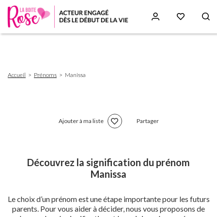
Aller
au
contenu
principal
Fil
Accueil
Prénoms
Manissa
d'Ariane
Ajouter à ma liste
Partager
Découvrez la signification du prénom
Manissa
Le choix d’un prénom est une étape importante pour les futurs
parents. Pour vous aider à décider, nous vous proposons de