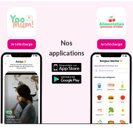
Nos
Je télécharge
Je télécharge
applications