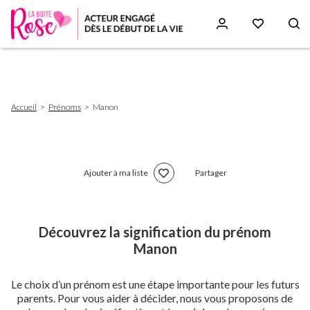
Aller
au
contenu
principal
Fil
Accueil
Prénoms
Manon
d'Ariane
Ajouter à ma liste
Partager
Découvrez la signification du prénom
Manon
Le choix d’un prénom est une étape importante pour les futurs
parents. Pour vous aider à décider, nous vous proposons de