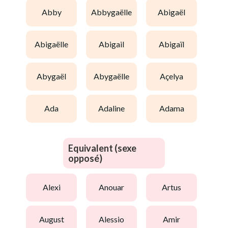
abby
abbygaëlle
abigaël
abigaëlle
abigail
abigaïl
abygaël
abygaëlle
açelya
ada
adaline
adama
Equivalent (sexe
opposé)
alexi
anouar
artus
august
alessio
amir