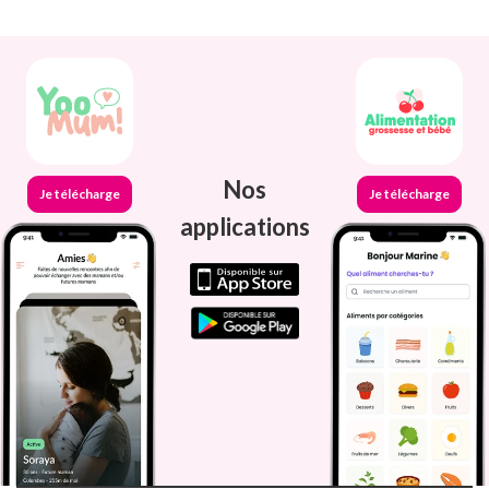
Nos
Je télécharge
Je télécharge
applications