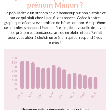
nés
prénom Manon ?
2009
376
2010
326
La popularité d’un prénom en dit beaucoup sur son histoire et
2011
321
sur ce qui plaît chez lui au fil des années. Grâce à notre
graphique, découvrez combien de bébés ont porté ce prénom
2012
307
ces dernières années. Une manière simple et visuelle de savoir
2013
256
si ce prénom est tendance, rare ou en plein retour. Parfait
2014
243
pour vous aider à choisir un prénom qui correspond à vos
2015
246
envies !
2016
275
2017
250
2018
226
2019
177
2020
185
2021
171
2022
163
2023
142
2024
138
Popularité du
prénom Manon par
année
Nouveaux-nés prénommés par ce prénom