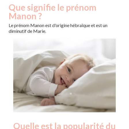
Que signifie le prénom
Manon ?
Le prénom Manon est d'origine hébraïque et est un
diminutif de Marie.
Quelle est la popularité du
Nouveaux-
Année