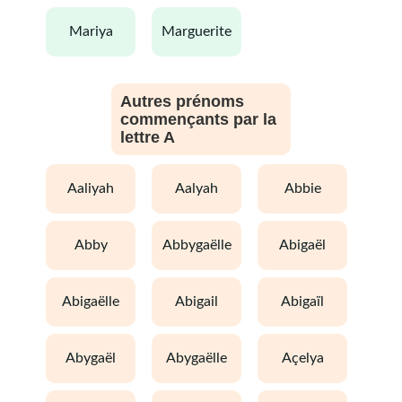
mariya
marguerite
Autres prénoms
commençants par la
lettre A
aaliyah
aalyah
abbie
abby
abbygaëlle
abigaël
abigaëlle
abigail
abigaïl
abygaël
abygaëlle
açelya