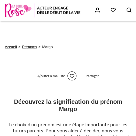
Aller
au
contenu
principal
Fil
Accueil
Prénoms
Margo
d'Ariane
Ajouter à ma liste
Partager
Découvrez la signification du prénom
Margo
Le choix d’un prénom est une étape importante pour les
futurs parents. Pour vous aider à décider, nous vous