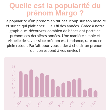
Quelle est la popularité du
Nouveaux-
Année
nés
prénom Margo ?
2009
52
2010
30
La popularité d’un prénom en dit beaucoup sur son histoire
2011
27
et sur ce qui plaît chez lui au fil des années. Grâce à notre
graphique, découvrez combien de bébés ont porté ce
2012
32
prénom ces dernières années. Une manière simple et
2013
24
visuelle de savoir si ce prénom est tendance, rare ou en
2014
28
plein retour. Parfait pour vous aider à choisir un prénom
2015
26
qui correspond à vos envies !
2016
21
2017
13
2018
17
2019
19
2020
21
2021
22
2022
9
2023
11
2024
8
Popularité du
prénom Margo par