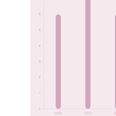
Popularité du
prénom
Marguerite par
année