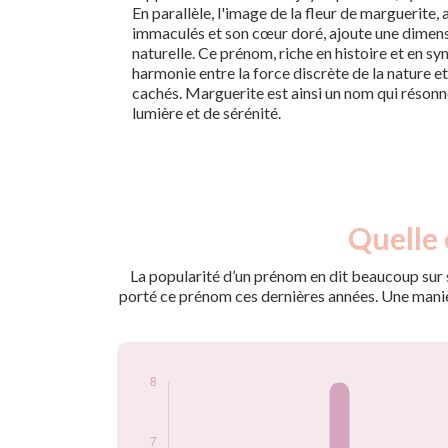
En parallèle, l'image de la fleur de marguerite,
immaculés et son cœur doré, ajoute une dimens
naturelle. Ce prénom, riche en histoire et en s
harmonie entre la force discrète de la nature et 
cachés. Marguerite est ainsi un nom qui réso
lumière et de sérénité.
Nouveaux-
Quelle 
Année
nés
2009
6
La popularité d’un prénom en dit beaucoup sur s
2010
8
porté ce prénom ces dernières années. Une manière
2011
6
2012
5
2014
5
2015
8
2019
5
2021
5
2024
7