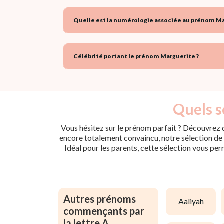
Quelle est la numérologie associée au prénom Ma
Célébrité portant le prénom Marguerite ?
Quels s
Vous hésitez sur le prénom parfait ? Découvrez d
encore totalement convaincu, notre sélection de p
Idéal pour les parents, cette sélection vous per
Autres prénoms
aaliyah
commençants par
la lettre A