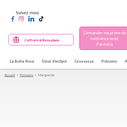
Aller
au
Suivez-nous
contenu
principal
Demander ma prime de
naissance avec
Coffrets & Bons plans
Parentia
La Boîte Rose
Désir d'enfant
Grossesse
Prénoms
Fil
Accueil
Prénoms
Marguerite
d'Ariane