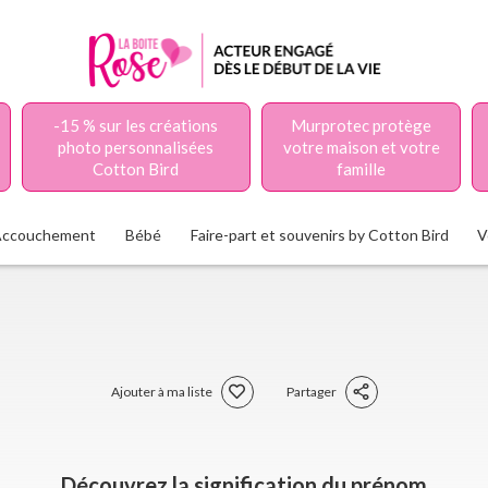
-15 % sur les créations
Murprotec protège
photo personnalisées
votre maison et votre
Cotton Bird
famille
Accouchement
Bébé
Faire-part et souvenirs by Cotton Bird
V
Ajouter à ma liste
Partager
Découvrez la signification du prénom