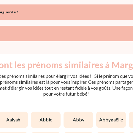
rguerite ?
ont les prénoms similaires à Marg
es prénoms similaires pour élargir vos idées ! Si le prénom que vou
rénoms similaires est là pour vous inspirer. Ces prénoms partagent 
met d’élargir vos idées tout en restant fidèle à vos goûts. Une faço
pour votre futur bébé !
aalyah
abbie
abby
abbygaëlle