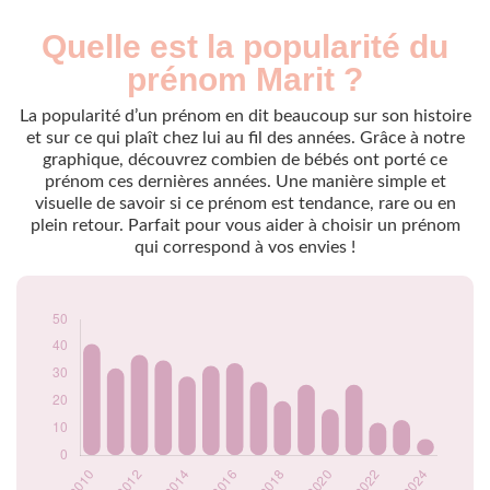
Quelle est la popularité du
Nouveaux-
Année
nés
prénom Marit ?
2009
46
2010
41
La popularité d’un prénom en dit beaucoup sur son histoire
2011
32
et sur ce qui plaît chez lui au fil des années. Grâce à notre
graphique, découvrez combien de bébés ont porté ce
2012
37
prénom ces dernières années. Une manière simple et
2013
35
visuelle de savoir si ce prénom est tendance, rare ou en
2014
29
plein retour. Parfait pour vous aider à choisir un prénom
2015
33
qui correspond à vos envies !
2016
34
2017
27
2018
20
2019
26
2020
17
2021
26
2022
12
2023
13
2024
6
Popularité du