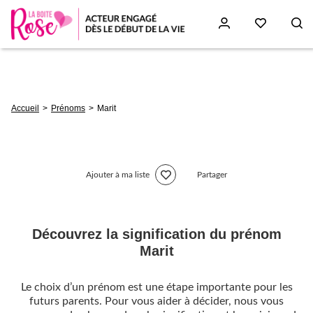
Aller
au
contenu
principal
Fil
Accueil
Prénoms
Marit
d'Ariane
Ajouter à ma liste
Partager
Découvrez la signification du prénom
Marit
Le choix d’un prénom est une étape importante pour les
futurs parents. Pour vous aider à décider, nous vous