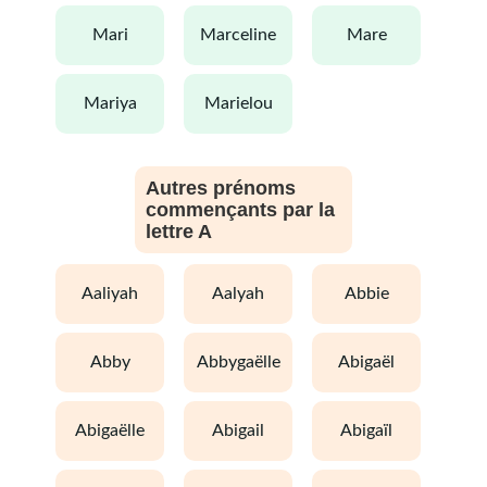
mari
marceline
mare
mariya
marielou
Autres prénoms
commençants par la
lettre A
aaliyah
aalyah
abbie
abby
abbygaëlle
abigaël
abigaëlle
abigail
abigaïl