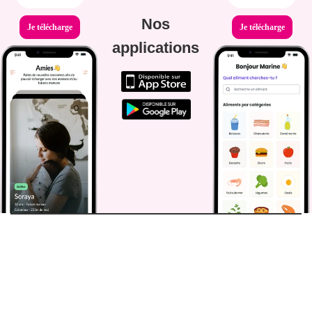
Nos
Je télécharge
Je télécharge
applications