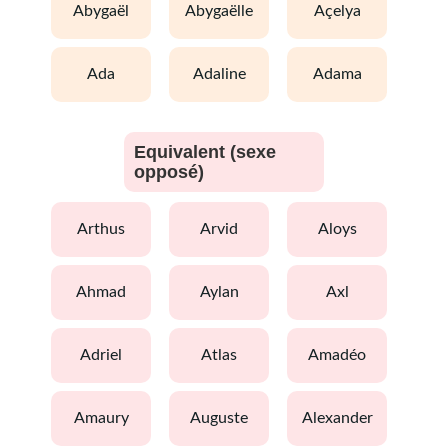
abygaël
abygaëlle
açelya
ada
adaline
adama
Equivalent (sexe
opposé)
arthus
arvid
aloys
ahmad
aylan
axl
adriel
atlas
amadéo
amaury
auguste
alexander