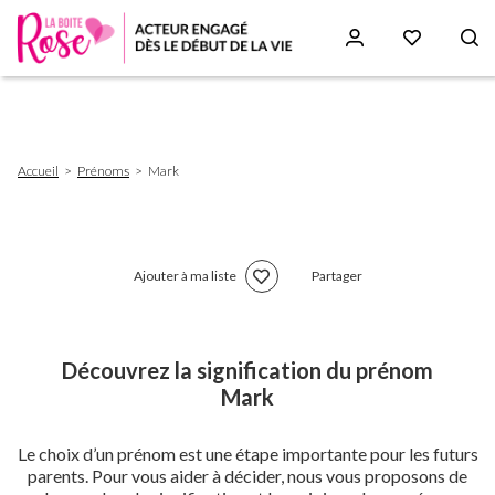
Aller
au
contenu
principal
Fil
Accueil
Prénoms
Mark
d'Ariane
Ajouter à ma liste
Partager
Découvrez la signification du prénom
Mark
Le choix d’un prénom est une étape importante pour les futurs
parents. Pour vous aider à décider, nous vous proposons de