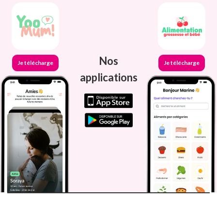
Nos
Je télécharge
Je télécharge
applications