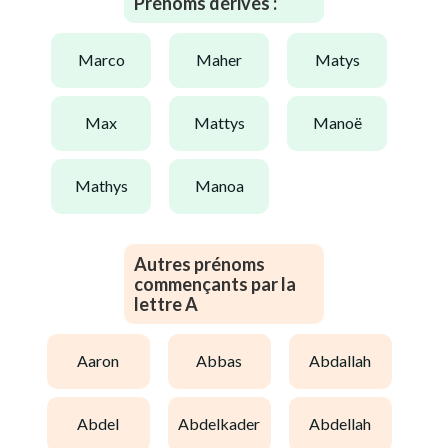
Prénoms dérivés :
marco
maher
matys
max
mattys
manoë
mathys
manoa
Autres prénoms
commençants par la
lettre A
aaron
abbas
abdallah
abdel
abdelkader
abdellah