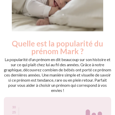
Quelle est la popularité du
Nouveaux-
Année
nés
prénom Mark ?
2011
11
2012
7
La popularité d’un prénom en dit beaucoup sur son histoire et
2013
5
sur ce qui plaît chez lui au fil des années. Grâce à notre
graphique, découvrez combien de bébés ont porté ce prénom
2014
13
ces dernières années. Une manière simple et visuelle de savoir
2015
12
si ce prénom est tendance, rare ou en plein retour. Parfait
2016
12
pour vous aider à choisir un prénom qui correspond à vos
2017
8
envies !
2018
13
2019
14
2020
12
2021
15