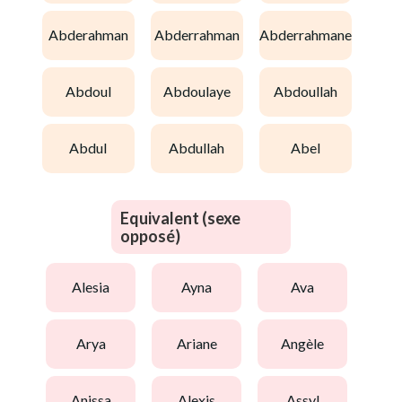
abderahman
abderrahman
abderrahmane
abdoul
abdoulaye
abdoullah
abdul
abdullah
abel
Equivalent (sexe
opposé)
alesia
ayna
ava
arya
ariane
angèle
anissa
alexis
assyl