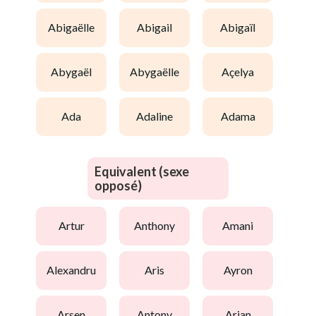
abigaëlle
abigail
abigaïl
abygaël
abygaëlle
açelya
ada
adaline
adama
Equivalent (sexe
opposé)
artur
anthony
amani
alexandru
aris
ayron
arsen
antony
arian