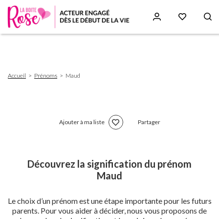
Aller
au
contenu
principal
Fil
Accueil
Prénoms
Maud
d'Ariane
Ajouter à ma liste
Partager
Découvrez la signification du prénom
Maud
Le choix d’un prénom est une étape importante pour les futurs
parents. Pour vous aider à décider, nous vous proposons de