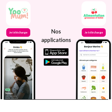
Nos
Je télécharge
Je télécharge
applications