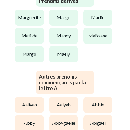
Prénoms dérivés :
marguerite
margo
marlie
matilde
mandy
maïssane
margo
maëly
Autres prénoms
commençants par la
lettre A
aaliyah
aalyah
abbie
abby
abbygaëlle
abigaël