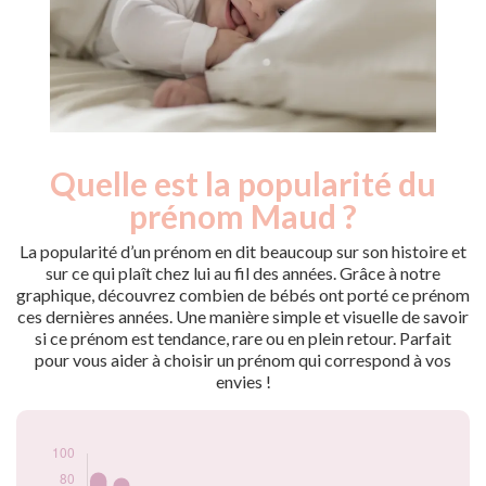
Quelle est la popularité du
Nouveaux-
Année
nés
prénom Maud ?
2009
95
2010
86
La popularité d’un prénom en dit beaucoup sur son histoire et
2011
82
sur ce qui plaît chez lui au fil des années. Grâce à notre
graphique, découvrez combien de bébés ont porté ce prénom
2012
65
ces dernières années. Une manière simple et visuelle de savoir
2013
72
si ce prénom est tendance, rare ou en plein retour. Parfait
2014
61
pour vous aider à choisir un prénom qui correspond à vos
2015
61
envies !
2016
55
2017
43
2018
47
2019
54