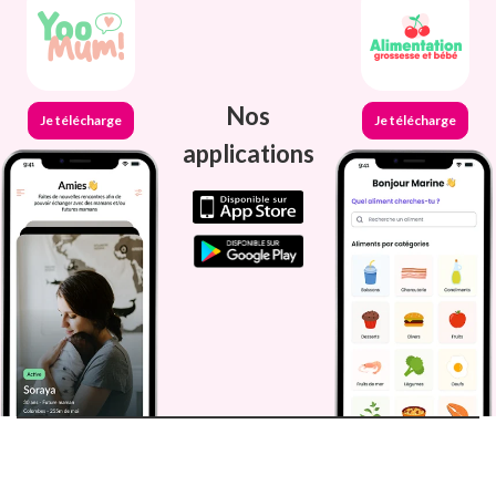
Nos
Je télécharge
Je télécharge
applications