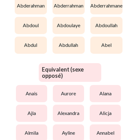
abderahman
abderrahman
abderrahmane
abdoul
abdoulaye
abdoullah
abdul
abdullah
abel
Equivalent (sexe
opposé)
anais
aurore
alana
ajla
alexandra
alicja
almila
ayline
annabel