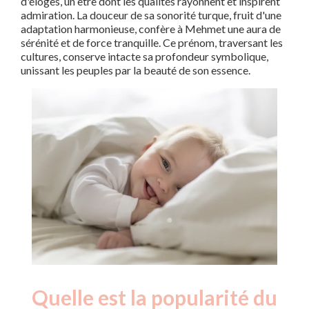
d'éloges, un être dont les qualités rayonnent et inspirent
admiration. La douceur de sa sonorité turque, fruit d'une
adaptation harmonieuse, confère à Mehmet une aura de
sérénité et de force tranquille. Ce prénom, traversant les
cultures, conserve intacte sa profondeur symbolique,
unissant les peuples par la beauté de son essence.
Quelle est la popularité du
Nouveaux-
Année
nés