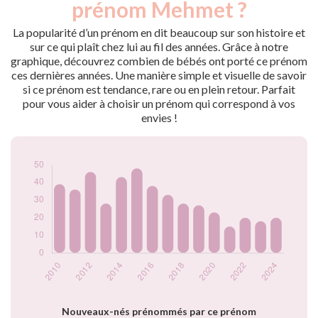
prénom Mehmet ?
2009
54
2010
39
La popularité d’un prénom en dit beaucoup sur son histoire et
2011
36
sur ce qui plaît chez lui au fil des années. Grâce à notre
graphique, découvrez combien de bébés ont porté ce prénom
2012
46
ces dernières années. Une manière simple et visuelle de savoir
2013
28
si ce prénom est tendance, rare ou en plein retour. Parfait
2014
43
pour vous aider à choisir un prénom qui correspond à vos
2015
48
envies !
2016
38
2017
33
2018
28
2019
27
2020
23
2021
15
2022
20
2023
18
2024
20
Popularité du
prénom Mehmet
par année
Nouveaux-nés prénommés par ce prénom