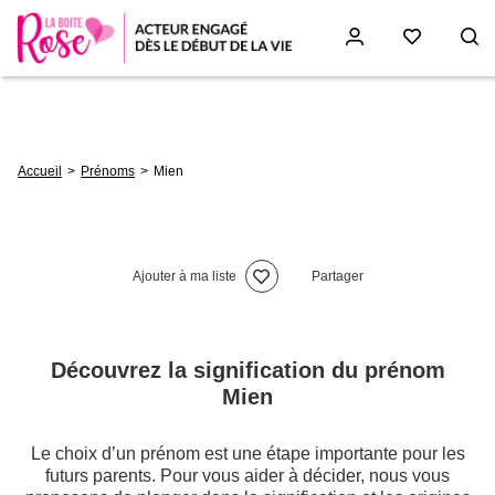
Aller
au
contenu
principal
Fil
Accueil
Prénoms
Mien
d'Ariane
Ajouter à ma liste
Partager
Découvrez la signification du prénom
Mien
Le choix d’un prénom est une étape importante pour les
futurs parents. Pour vous aider à décider, nous vous