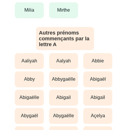
milia
mirthe
Autres prénoms
commençants par la
lettre A
aaliyah
aalyah
abbie
abby
abbygaëlle
abigaël
abigaëlle
abigail
abigaïl
abygaël
abygaëlle
açelya