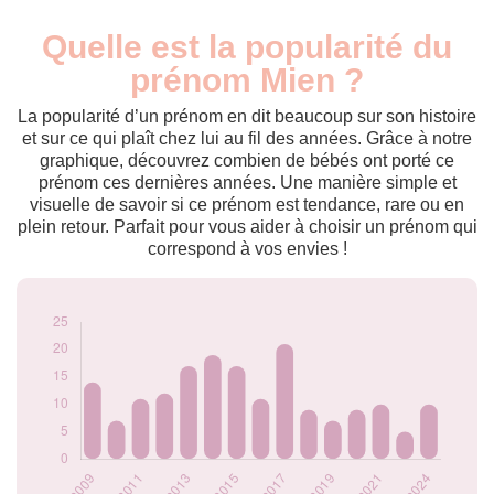
Quelle est la popularité du
Nouveaux-
Année
nés
prénom Mien ?
2009
14
2010
7
La popularité d’un prénom en dit beaucoup sur son histoire
2011
11
et sur ce qui plaît chez lui au fil des années. Grâce à notre
graphique, découvrez combien de bébés ont porté ce
2012
12
prénom ces dernières années. Une manière simple et
2013
17
visuelle de savoir si ce prénom est tendance, rare ou en
2014
19
plein retour. Parfait pour vous aider à choisir un prénom qui
2015
17
correspond à vos envies !
2016
11
2017
21
2018
9
2019
7
2020
9
2021
10
2022
5
2024
10
Popularité du
prénom Mien par