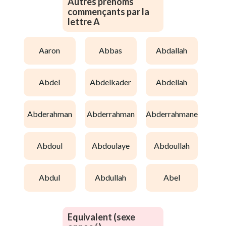
Autres prénoms
commençants par la
lettre A
aaron
abbas
abdallah
abdel
abdelkader
abdellah
abderahman
abderrahman
abderrahmane
abdoul
abdoulaye
abdoullah
abdul
abdullah
abel
Equivalent (sexe