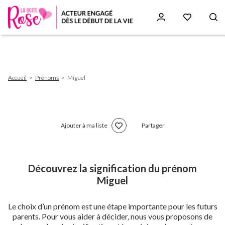
Aller
au
contenu
principal
Fil
Accueil
Prénoms
Miguel
d'Ariane
Ajouter à ma liste
Partager
Découvrez la signification du prénom
Miguel
Le choix d’un prénom est une étape importante pour les futurs
parents. Pour vous aider à décider, nous vous proposons de