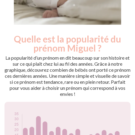
Quelle est la popularité du
Nouveaux-
Année
nés
prénom Miguel ?
2009
37
2010
22
La popularité d’un prénom en dit beaucoup sur son histoire et
2011
23
sur ce qui plaît chez lui au fil des années. Grâce à notre
graphique, découvrez combien de bébés ont porté ce prénom
2012
33
ces dernières années. Une manière simple et visuelle de savoir
2013
28
si ce prénom est tendance, rare ou en plein retour. Parfait
2014
19
pour vous aider à choisir un prénom qui correspond à vos
2015
23
envies !
2016
21
2017
17
2018
21
2019
12
2020
16
2021
17