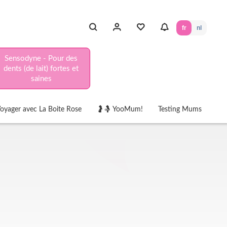
fr
nl
Sensodyne - Pour des
dents (de lait) fortes et
saines
oyager avec La Boite Rose
🤰🤱 YooMum!
Testing Mums