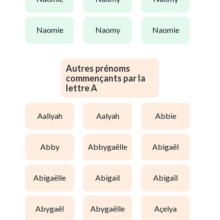
naomie
naomy
naomie
Autres prénoms
commençants par la
lettre A
aaliyah
aalyah
abbie
abby
abbygaëlle
abigaël
abigaëlle
abigail
abigaïl
abygaël
abygaëlle
açelya