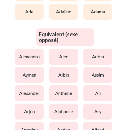
ada
adaline
adama
Equivalent (sexe
opposé)
alexandro
alec
aubin
aymen
albin
assim
alexander
anthime
ali
arjun
alphonse
ary
amadou
aedan
alfred