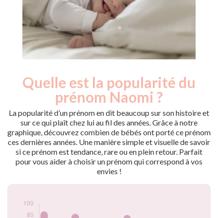
Quelle est la popularité du
Nouveaux-
Année
nés
prénom Naomi ?
2009
79
2010
87
La popularité d’un prénom en dit beaucoup sur son histoire et
2011
69
sur ce qui plaît chez lui au fil des années. Grâce à notre
graphique, découvrez combien de bébés ont porté ce prénom
2012
71
ces dernières années. Une manière simple et visuelle de savoir
2013
83
si ce prénom est tendance, rare ou en plein retour. Parfait
2014
55
pour vous aider à choisir un prénom qui correspond à vos
2015
60
envies !
2016
65
2017
64
2018
81
2019
70