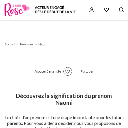
Aller
au
contenu
principal
Fil
Accueil
Prénoms
Naomi
d'Ariane
Ajouter à ma liste
Partager
Découvrez la signification du prénom
Naomi
Le choix d’un prénom est une étape importante pour les futurs
parents. Pour vous aider à décider, nous vous proposons de