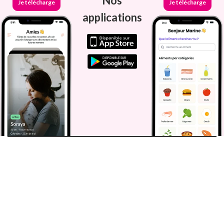
Nos
Je télécharge
Je télécharge
applications