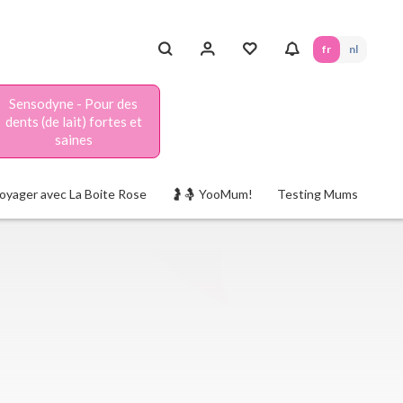
fr
nl
Sensodyne - Pour des
dents (de lait) fortes et
saines
oyager avec La Boite Rose
🤰🤱 YooMum!
Testing Mums