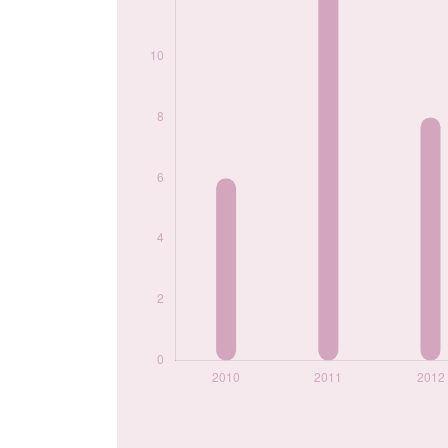
prénom Naomy par
année