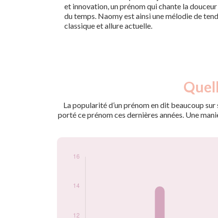
et innovation, un prénom qui chante la douceur t
du temps. Naomy est ainsi une mélodie de tendr
classique et allure actuelle.
Nouveaux-
Quell
Année
nés
2010
6
La popularité d’un prénom en dit beaucoup sur s
2011
14
porté ce prénom ces dernières années. Une manière
2012
8
2013
13
2014
16
2015
11
2016
11
2018
5
2019
8
2021
8
Popularité du