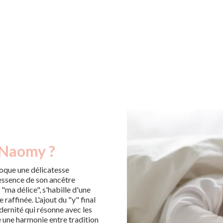
 Naomy ?
oque une délicatesse
essence de son ancêtre
"ma délice", s'habille d'une
affinée. L'ajout du "y" final
ernité qui résonne avec les
ne une harmonie entre tradition