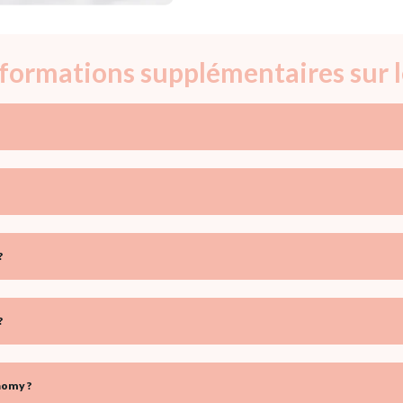
informations supplémentaires sur
?
?
aomy ?