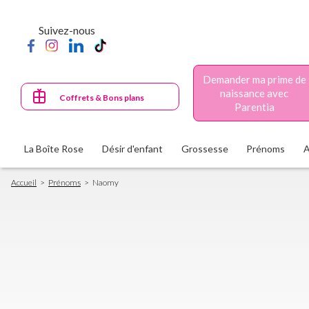
Aller
au
Suivez-nous
contenu
principal
Demander ma prime de
naissance avec
Coffrets & Bons plans
Parentia
La Boîte Rose
Désir d'enfant
Grossesse
Prénoms
Fil
Accueil
Prénoms
Naomy
d'Ariane