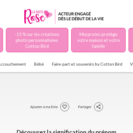
-15 % sur les créations
Murprotec protège
photo personnalisées
votre maison et votre
Cotton Bird
famille
Accouchement
Bébé
Faire-part et souvenirs by Cotton Bird
V
Ajouter à ma liste
Partager
Découvrez la signification du prénom